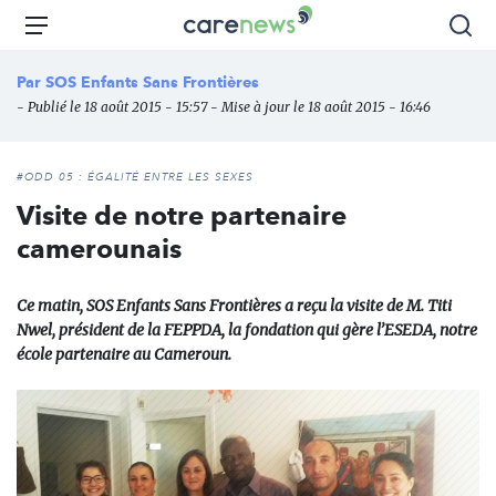
Aller
Carenews,
Menu
Rec
au
Le
contenu
média
Par
SOS Enfants Sans Frontières
principal
des
- Publié le 18 août 2015 - 15:57 - Mise à jour le 18 août 2015 - 16:46
acteurs
de
l'engagement
#ODD 05 : ÉGALITÉ ENTRE LES SEXES
Visite de notre partenaire
camerounais
Ce matin, SOS Enfants Sans Frontières a reçu la visite de M. Titi
Nwel, président de la FEPPDA, la fondation qui gère l’ESEDA, notre
école partenaire au Cameroun.