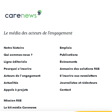
nous
Carenews,
sur:
Le
média
des
Le média
des acteurs
de l'engagement
acteurs
de
Notre histoire
Emplois
l'engagement
Qui sommes-nous ?
Publications
Ligne éditoriale
Évènements
Pourquoi s'inscrire
Annuaire des solutions RSE
Acteurs de l'engagement
S'inscrire aux newsletters
Actualités
Journalistes et rédacteurs
Appels à projets
Contact
Mission RSE
Le kit média Carenews