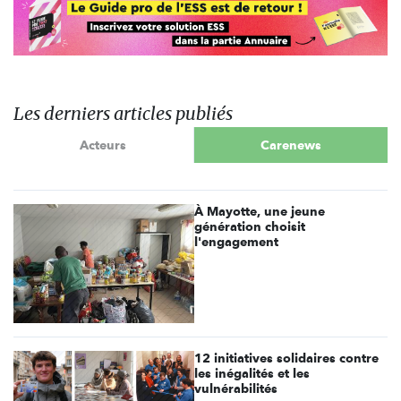
Les derniers articles publiés
Acteurs
Carenews
À Mayotte, une jeune
génération choisit
l'engagement
12 initiatives solidaires contre
les inégalités et les
vulnérabilités