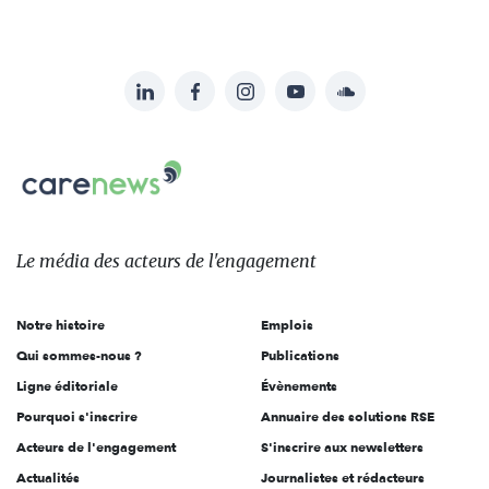
LinkedIn
Facebook
Instagram
YouTube
Soundcloud
Suivez-
nous
Carenews,
sur:
Le
média
des
Le média
des acteurs
de l'engagement
acteurs
de
Notre histoire
Emplois
l'engagement
Qui sommes-nous ?
Publications
Ligne éditoriale
Évènements
Pourquoi s'inscrire
Annuaire des solutions RSE
Acteurs de l'engagement
S'inscrire aux newsletters
Actualités
Journalistes et rédacteurs