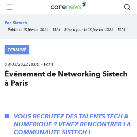
Aller
Carenews,
Menu
Rec
au
Le
contenu
média
Par
Sistech
principal
des
- Publié le 18 février 2022 - 13:43 - Mise à jour le 18 février 2022 - 13:43
acteurs
de
l'engagement
TERMINÉ
09/03/2022 18:00 - Paris
Événement de Networking Sistech
à Paris
VOUS RECRUTEZ DES TALENTS TECH &
NUMÉRIQUE ? VENEZ RENCONTRER LA
COMMUNAUTÉ SISTECH !