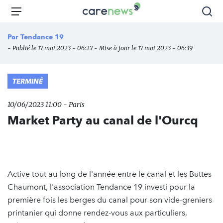
Aller
Carenews,
Menu
Rec
au
Le
contenu
média
Par
Tendance 19
principal
des
- Publié le 17 mai 2023 - 06:27 - Mise à jour le 17 mai 2023 - 06:39
acteurs
de
l'engagement
TERMINÉ
10/06/2023 11:00 - Paris
Market Party au canal de l'Ourcq
Active tout au long de l'année entre le canal et les Buttes
Chaumont, l'association Tendance 19 investi pour la
première fois les berges du canal pour son vide-greniers
printanier qui donne rendez-vous aux particuliers,