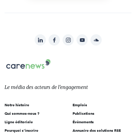
LinkedIn
Facebook
Instagram
YouTube
Soundcloud
Suivez-
nous
Carenews,
sur:
Le
média
des
Le média
des acteurs
de l'engagement
acteurs
de
Notre histoire
Emplois
l'engagement
Qui sommes-nous ?
Publications
Ligne éditoriale
Évènements
Pourquoi s'inscrire
Annuaire des solutions RSE