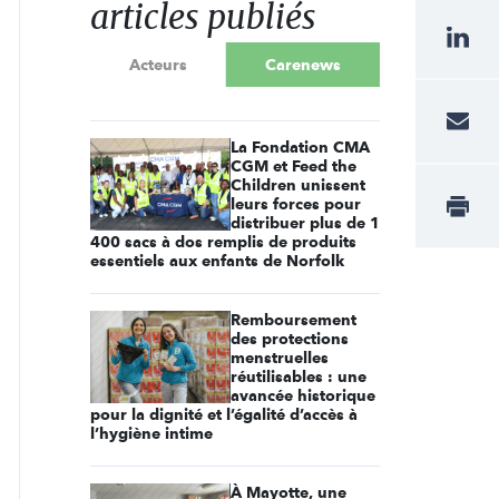
articles publiés
Acteurs
Carenews
La Fondation CMA
CGM et Feed the
Children unissent
leurs forces pour
distribuer plus de 1
400 sacs à dos remplis de produits
essentiels aux enfants de Norfolk
Remboursement
des protections
menstruelles
réutilisables : une
avancée historique
pour la dignité et l’égalité d’accès à
l’hygiène intime
À Mayotte, une