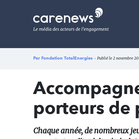
Aller
au
Carenews,
contenu
Le
principal
média
des
acteurs
de
l'engagement
Par
Fondation TotalEnergies
- Publié le 2 novembre 20
Accompagner
porteurs de 
Chaque année, de nombreux jeun