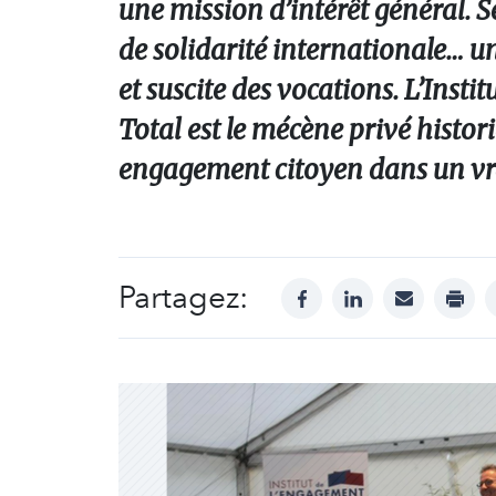
une mission d’intérêt général. S
de solidarité internationale… u
et suscite des vocations. L’Inst
Total est le mécène privé histor
engagement citoyen dans un vrai
Partagez:
facebook
linkedin
mail
print