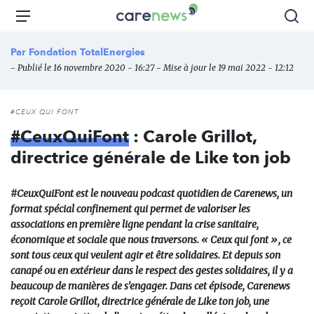
Aller
Carenews,
Menu
Rec
au
Le
contenu
média
Par
Fondation TotalEnergies
principal
des
- Publié le 16 novembre 2020 - 16:27 - Mise à jour le 19 mai 2022 - 12:12
acteurs
de
l'engagement
#CEUX QUI FONT
#CeuxQuiFont
: Carole Grillot,
directrice générale de Like ton job
#CeuxQuiFont est le nouveau podcast quotidien de Carenews, un
format spécial confinement qui permet de valoriser les
associations en première ligne pendant la crise sanitaire,
économique et sociale que nous traversons. « Ceux qui font », ce
sont tous ceux qui veulent agir et être solidaires. Et depuis son
canapé ou en extérieur dans le respect des gestes solidaires, il y a
beaucoup de manières de s’engager. Dans cet épisode, Carenews
reçoit Carole Grillot, directrice générale de Like ton job, une