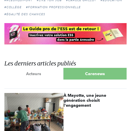
##CEUXQUIFONT
#LIKE TON JOB
#CAROLE GRILLOT
#ÉDUCATION
#COLLÈGE
#FORMATION PROFESSIONNELLE
#ÉGALITÉ DES CHANCES
Les derniers articles publiés
Acteurs
Carenews
À Mayotte, une jeune
génération choisit
l'engagement