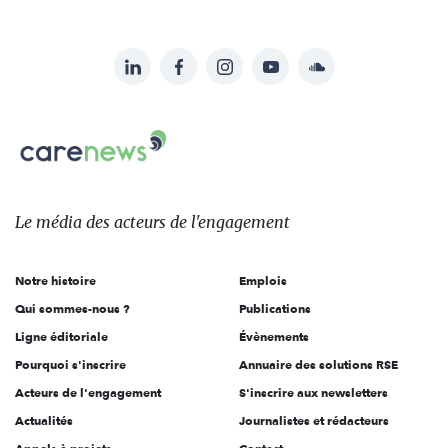
LinkedIn
Facebook
Instagram
YouTube
Soundcloud
Suivez-
nous
Carenews,
sur:
Le
média
des
Le média
des acteurs
de l'engagement
acteurs
de
Notre histoire
Emplois
l'engagement
Qui sommes-nous ?
Publications
Ligne éditoriale
Évènements
Pourquoi s'inscrire
Annuaire des solutions RSE
Acteurs de l'engagement
S'inscrire aux newsletters
Actualités
Journalistes et rédacteurs