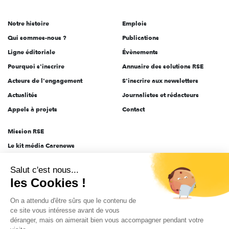
acteurs
de
Notre histoire
Emplois
l'engagement
Qui sommes-nous ?
Publications
Ligne éditoriale
Évènements
Pourquoi s'inscrire
Annuaire des solutions RSE
Acteurs de l'engagement
S'inscrire aux newsletters
Actualités
Journalistes et rédacteurs
Appels à projets
Contact
Mission RSE
Le kit média Carenews
Groupe AEF
Salut c'est nous...
AEF info
les Cookies !
Novethic
On a attendu d'être sûrs que le contenu de
PRODURABLE
ce site vous intéresse avant de vous
Inclusiv Day
déranger, mais on aimerait bien vous accompagner pendant votre