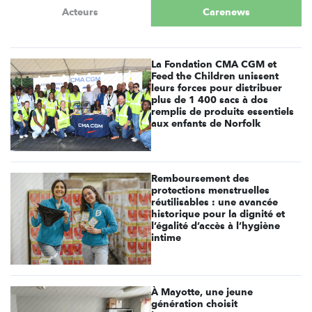
Acteurs
Carenews
La Fondation CMA CGM et
Feed the Children unissent
leurs forces pour distribuer
plus de 1 400 sacs à dos
remplis de produits essentiels
aux enfants de Norfolk
Remboursement des
protections menstruelles
réutilisables : une avancée
historique pour la dignité et
l’égalité d’accès à l’hygiène
intime
À Mayotte, une jeune
génération choisit