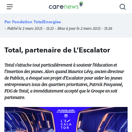
Aller
Carenews,
Menu
Rec
au
Le
contenu
média
Par
Fondation TotalEnergies
principal
des
- Publié le 2 mars 2021 - 11:21 - Mise à jour le 2 mars 2021 - 11:26
acteurs
de
l'engagement
Total, partenaire de L’Escalator
Total s’attache tout particulièrement à soutenir l’éducation et
l’insertion des jeunes. Alors quand Maurice Lévy, ancien directeur
de Publicis, a évoqué son projet d’Escalator pour aider les jeunes
entrepreneurs issus des quartiers prioritaires, Patrick Pouyanné,
PDG de Total, a immédiatement accepté que le Groupe en soit
partenaire.