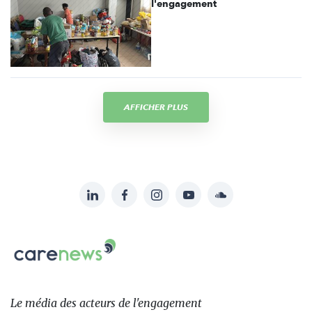
l'engagement
AFFICHER PLUS
LinkedIn
Facebook
Instagram
YouTube
Soundcloud
Suivez-
nous
Carenews,
sur:
Le
média
des
Le média
des acteurs
de l'engagement