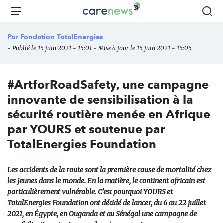
Aller
Carenews,
Menu
Rec
au
Le
contenu
média
Par
Fondation TotalEnergies
principal
des
- Publié le 15 juin 2021 - 15:01 - Mise à jour le 15 juin 2021 - 15:05
acteurs
de
l'engagement
#ArtforRoadSafety, une campagne
innovante de sensibilisation à la
sécurité routière menée en Afrique
par YOURS et soutenue par
TotalEnergies Foundation
Les accidents de la route sont la première cause de mortalité chez
les jeunes dans le monde. En la matière, le continent africain est
particulièrement vulnérable. C’est pourquoi YOURS et
TotalEnergies Foundation ont décidé de lancer, du 6 au 22 juillet
2021, en Égypte, en Ouganda et au Sénégal une campagne de