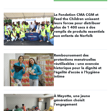
La Fondation CMA CGM et
Feed the Children unissent
leurs forces pour distribuer
plus de 1 400 sacs à dos
remplis de produits essentiels
aux enfants de Norfolk
Remboursement des
protections menstruelles
réutilisables : une avancée
historique pour la dignité et
l’égalité d’accès à l’hygiène
intime
À Mayotte, une jeune
génération choisit
l'engagement