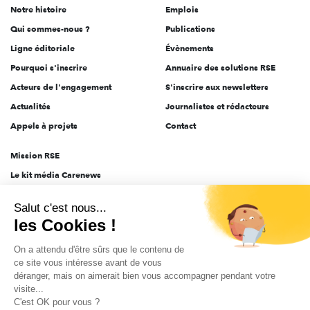
Notre histoire
Emplois
l'engagement
Qui sommes-nous ?
Publications
Ligne éditoriale
Évènements
Pourquoi s'inscrire
Annuaire des solutions RSE
Acteurs de l'engagement
S'inscrire aux newsletters
Actualités
Journalistes et rédacteurs
Appels à projets
Contact
Mission RSE
Le kit média Carenews
Groupe AEF
Salut c'est nous...
AEF info
les Cookies !
Novethic
On a attendu d'être sûrs que le contenu de
PRODURABLE
ce site vous intéresse avant de vous
Inclusiv Day
déranger, mais on aimerait bien vous accompagner pendant votre
visite...
C'est OK pour vous ?