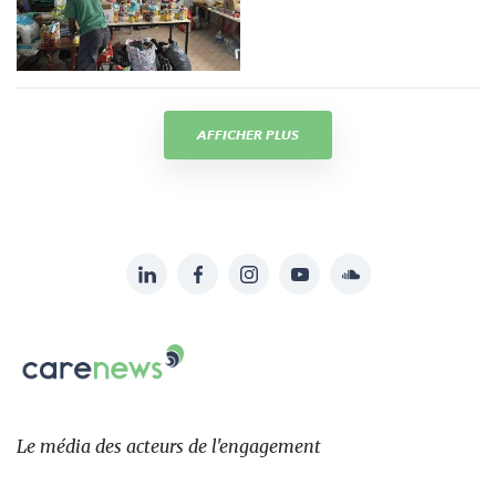
AFFICHER PLUS
LinkedIn
Facebook
Instagram
YouTube
Soundcloud
Suivez-
nous
Carenews,
sur:
Le
média
des
Le média
des acteurs
de l'engagement
acteurs
de