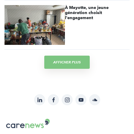
À Mayotte, une jeune
génération choisit
l'engagement
AFFICHER PLUS
LinkedIn
Facebook
Instagram
YouTube
Soundcloud
Suivez-
nous
Carenews,
sur:
Le