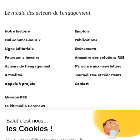
média
des
Le média
des acteurs
de l'engagement
acteurs
de
Notre histoire
Emplois
l'engagement
Qui sommes-nous ?
Publications
Ligne éditoriale
Évènements
Pourquoi s'inscrire
Annuaire des solutions RSE
Acteurs de l'engagement
S'inscrire aux newsletters
Actualités
Journalistes et rédacteurs
Appels à projets
Contact
Mission RSE
Le kit média Carenews
Groupe AEF
Salut c'est nous...
AEF info
les Cookies !
Novethic
On a attendu d'être sûrs que le contenu de