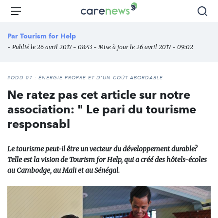
Aller
Carenews,
Menu
Rec
au
Le
contenu
média
Par
Tourism for Help
principal
des
- Publié le 26 avril 2017 - 08:43 - Mise à jour le 26 avril 2017 - 09:02
acteurs
de
l'engagement
#ODD 07 : ÉNERGIE PROPRE ET D'UN COÛT ABORDABLE
Ne ratez pas cet article sur notre
association: " Le pari du tourisme
responsabl
Le tourisme peut-il être un vecteur du développement durable?
Telle est la vision de Tourism for Help, qui a créé des hôtels-écoles
au Cambodge, au Mali et au Sénégal.