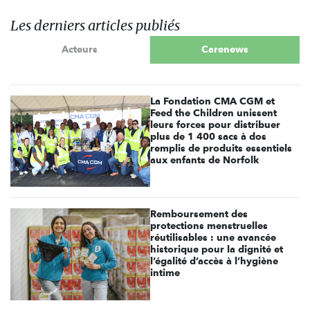
Les derniers articles publiés
Acteurs
Carenews
La Fondation CMA CGM et
Feed the Children unissent
leurs forces pour distribuer
plus de 1 400 sacs à dos
remplis de produits essentiels
aux enfants de Norfolk
Remboursement des
protections menstruelles
réutilisables : une avancée
historique pour la dignité et
l’égalité d’accès à l’hygiène
intime