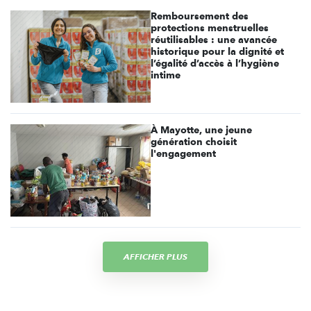
Remboursement des
protections menstruelles
réutilisables : une avancée
historique pour la dignité et
l’égalité d’accès à l’hygiène
intime
À Mayotte, une jeune
génération choisit
l'engagement
AFFICHER PLUS