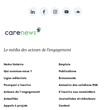
LinkedIn
Facebook
Instagram
YouTube
Soundcloud
Suivez-
nous
Carenews,
sur:
Le
média
des
Le média
des acteurs
de l'engagement
acteurs
de
Notre histoire
Emplois
l'engagement
Qui sommes-nous ?
Publications
Ligne éditoriale
Évènements
Pourquoi s'inscrire
Annuaire des solutions RSE
Acteurs de l'engagement
S'inscrire aux newsletters
Actualités
Journalistes et rédacteurs
Appels à projets
Contact