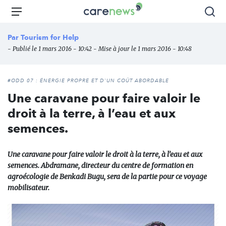
Aller
Carenews,
Menu
Rec
au
Le
contenu
média
Par
Tourism for Help
principal
des
- Publié le 1 mars 2016 - 10:42 - Mise à jour le 1 mars 2016 - 10:48
acteurs
de
l'engagement
#ODD 07 : ÉNERGIE PROPRE ET D'UN COÛT ABORDABLE
Une caravane pour faire valoir le
droit à la terre, à l’eau et aux
semences.
Une caravane pour faire valoir le droit à la terre, à l’eau et aux
semences. Abdramane, directeur du centre de formation en
agroécologie de Benkadi Bugu, sera de la partie pour ce voyage
mobilisateur.