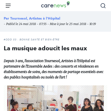
Aller
Carenews,
Menu
Rec
au
Le
contenu
média
Par
Tournesol, Artistes à l'Hôpital
principal
des
- Publié le 24 mai 2018 - 07:55 - Mise à jour le 25 mai 2018 - 10:19
acteurs
de
l'engagement
#ODD 03 : BONNE SANTÉ ET BIEN-ÊTRE
La musique adoucit les maux
Depuis 3 ans, l'association Tournesol, Artistes à l'Hôpital est
partenaire de l'Ensemble Aedes : des concerts et résidences en
établissements de soins, des moments de partage essentiels avec
des publics hospitalisés ou isolés de l'art !