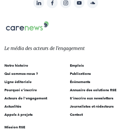
LinkedIn
Facebook
Instagram
YouTube
Soundcloud
Suivez-
nous
Carenews,
sur:
Le
média
des
Le média
des acteurs
de l'engagement
acteurs
de
Notre histoire
Emplois
l'engagement
Qui sommes-nous ?
Publications
Ligne éditoriale
Évènements
Pourquoi s'inscrire
Annuaire des solutions RSE
Acteurs de l'engagement
S'inscrire aux newsletters
Actualités
Journalistes et rédacteurs
Appels à projets
Contact
Mission RSE