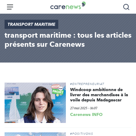
Aller
Carenews,
Menu
Rec
au
Le
contenu
média
TRANSPORT MARITIME
principal
des
transport maritime : tous les articles
acteurs
de
présents sur Carenews
l'engagement
#ENTREPRENEURIAT
Windcoop ambitionne de
livrer des marchandises à la
voile depuis Madagascar
27 mai 2025 - 16:07
Carenews INFO
#POSITIVONS