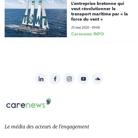
L’entreprise bretonne qui
veut révolutionner le
transport maritime par « la
force du vent »
25 mai 2020 - 09:00
Carenews INFO
LinkedIn
Facebook
Instagram
YouTube
Soundcloud
Suivez-
nous
Carenews,
sur:
Le
média
des
Le média
des acteurs
de l'engagement
acteurs