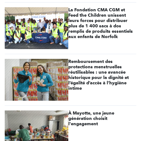
La Fondation CMA CGM et
Feed the Children unissent
leurs forces pour distribuer
plus de 1 400 sacs à dos
remplis de produits essentiels
aux enfants de Norfolk
Remboursement des
protections menstruelles
réutilisables : une avancée
historique pour la dignité et
l’égalité d’accès à l’hygiène
intime
À Mayotte, une jeune
génération choisit
l'engagement