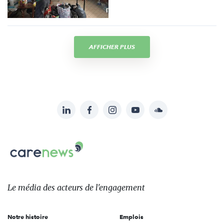
AFFICHER PLUS
LinkedIn
Facebook
Instagram
YouTube
Soundcloud
Suivez-
nous
Carenews,
sur:
Le
média
des
Le média
des acteurs
de l'engagement
acteurs
de
Notre histoire
Emplois
l'engagement