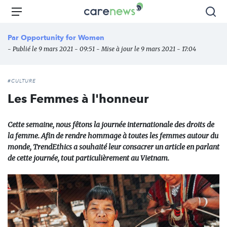
Aller
Carenews,
Menu
Rec
au
Le
contenu
média
Par
Opportunity for Women
principal
des
- Publié le 9 mars 2021 - 09:51 - Mise à jour le 9 mars 2021 - 17:04
acteurs
de
l'engagement
#CULTURE
Les Femmes à l'honneur
Cette semaine, nous fêtons la journée internationale des droits de
la femme. Afin de rendre hommage à toutes les femmes autour du
monde, TrendEthics a souhaité leur consacrer un article en parlant
de cette journée, tout particulièrement au Vietnam.