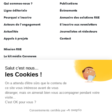
Qui sommes-nous ?
Publications
Ligne éditoriale
Évènements
Pourquoi s'inscrire
Annuaire des solutions RSE
Acteurs de l'engagement
S'inscrire aux newsletters
Actualités
Journalistes et rédacteurs
Appels à projets
Contact
Mission RSE
Le kit média Carenews
Groupe AEF
Salut c'est nous...
AEF info
les Cookies !
Novethic
On a attendu d'être sûrs que le contenu de
PRODURABLE
ce site vous intéresse avant de vous
Inclusiv Day
déranger, mais on aimerait bien vous accompagner pendant votre
visite...
C'est OK pour vous ?
CGV
Données personnelles
Mentions légales
2025-2026 Tout droits réservés
Consentements certifiés par