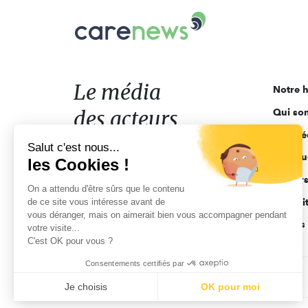
Carenews,
Le
média
des
acteurs
Le média
Notre h
de
des acteurs
Qui so
l'engagement
Ligne é
de l'engagement
Salut c'est nous...
Pourquo
les Cookies !
Acteur
On a attendu d'être sûrs que le contenu
de ce site vous intéresse avant de
Actuali
vous déranger, mais on aimerait bien vous accompagner pendant
Appels 
votre visite...
C'est OK pour vous ?
Consentements certifiés par
CGV
Données personnelles
Mentions légales
Je choisis
OK pour moi