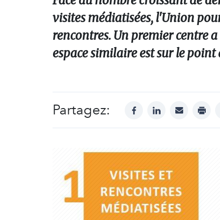
Face au nombre croissant de dem
visites médiatisées, l'Union pour
rencontres. Un premier centre a
espace similaire est sur le poin
Partagez:
facebook
linkedin
mail
print