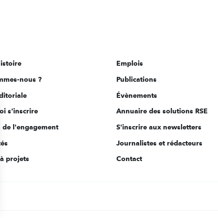
istoire
Emplois
mmes-nous ?
Publications
ditoriale
Évènements
i s'inscrire
Annuaire des solutions RSE
s de l'engagement
S'inscrire aux newsletters
tés
Journalistes et rédacteurs
à projets
Contact