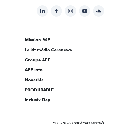
LinkedIn
Facebook
Instagram
YouTube
Soundcloud
Suivez-
nous
sur:
Mission RSE
Le kit média Carenews
Groupe AEF
AEF info
Novethic
PRODURABLE
Inclusiv Day
2025-2026 Tout droits réservés