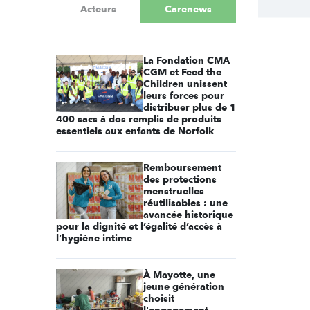
Acteurs
Carenews
La Fondation CMA
CGM et Feed the
Children unissent
leurs forces pour
distribuer plus de 1
400 sacs à dos remplis de produits
essentiels aux enfants de Norfolk
Remboursement
des protections
menstruelles
réutilisables : une
avancée historique
pour la dignité et l’égalité d’accès à
l’hygiène intime
À Mayotte, une
jeune génération
choisit