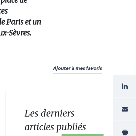
 place de
ces
e Paris et un
ux-Sèvres.
Ajouter à mes favoris
Les derniers
articles publiés