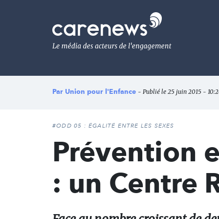
Aller
au
Carenews,
contenu
Le
principal
média
des
acteurs
de
l'engagement
Par
Union pour l'Enfance
- Publié le 25 juin 2015 - 10:2
#ODD 05 : ÉGALITÉ ENTRE LES SEXES
Prévention e
: un Centre 