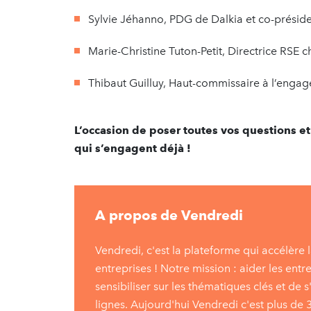
Sylvie Jéhanno, PDG de Dalkia et co-prési
Marie-Christine Tuton-Petit, Directrice RSE 
Thibaut Guilluy, Haut-commissaire à l’engag
L’occasion de poser toutes vos questions e
qui s’engagent déjà !
A propos de Vendredi
Vendredi, c'est la plateforme qui accélère 
entreprises ! Notre mission : aider les entr
sensibiliser sur les thématiques clés et de
lignes. Aujourd'hui Vendredi c'est plus de 3