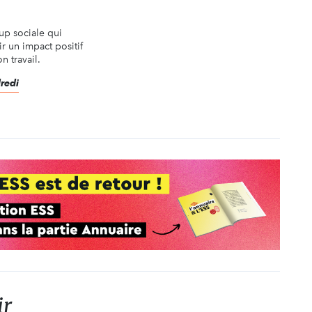
-up sociale qui
r un impact positif
n travail.
dredi
ir