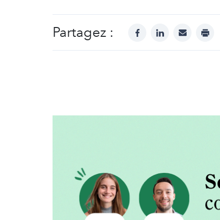
Partagez :
facebook
linkedin
mail
prin