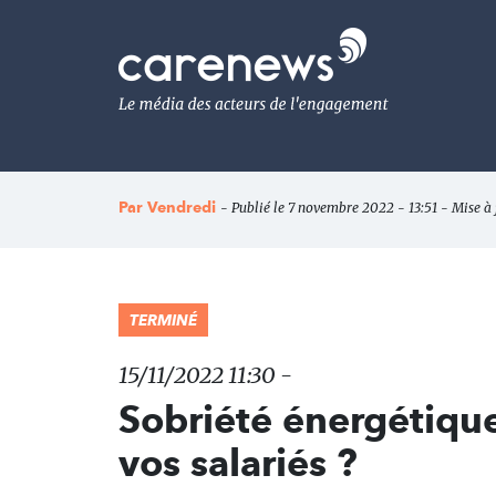
Aller
au
Carenews,
contenu
Le
principal
média
des
acteurs
de
l'engagement
Par
Vendredi
- Publié le 7 novembre 2022 - 13:51 - Mise à
TERMINÉ
15/11/2022 11:30 -
Sobriété énergétiqu
vos salariés ?