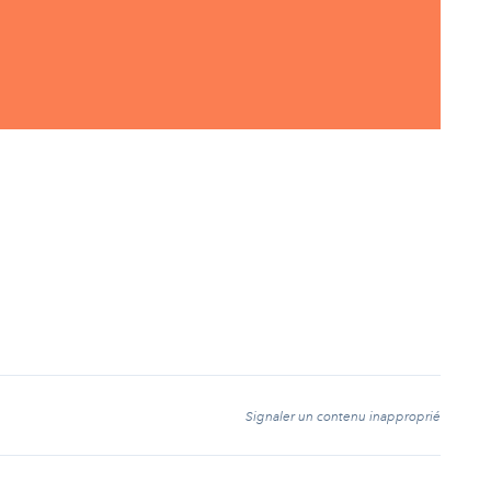
t
Signaler un contenu inapproprié