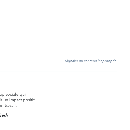
t
Signaler un contenu inapproprié
-up sociale qui
r un impact positif
n travail.
dredi