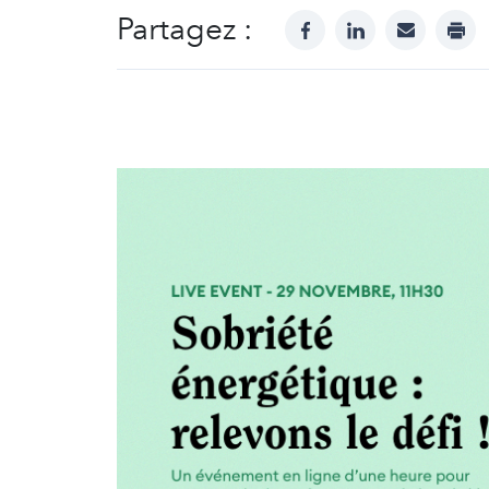
Partagez :
facebook
linkedin
mail
prin