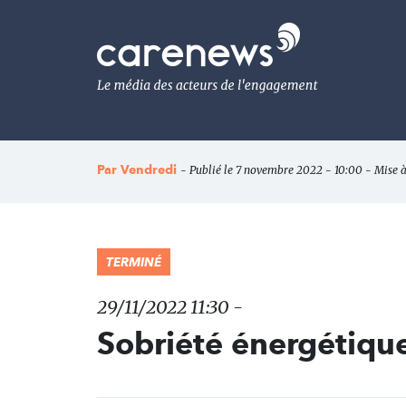
Aller
au
Carenews,
contenu
Le
principal
média
des
acteurs
de
l'engagement
Par
Vendredi
- Publié le 7 novembre 2022 - 10:00 - Mise à
TERMINÉ
29/11/2022 11:30 -
Sobriété énergétique 