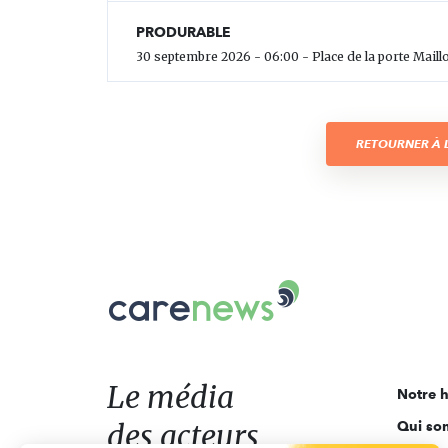
PRODURABLE
30 septembre 2026 - 06:00 - Place de la porte Maillo
RETOURNER À L
Carenews,
Le
média
des
acteurs
Le média
Notre h
de
des acteurs
Qui so
l'engagement