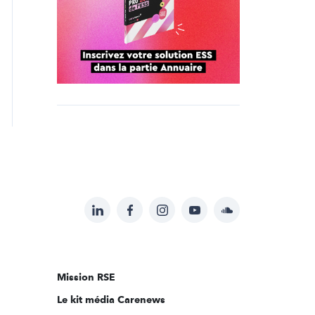
LinkedIn
Facebook
Instagram
YouTube
Soundcloud
Suivez-
nous
sur:
Mission RSE
Le kit média Carenews