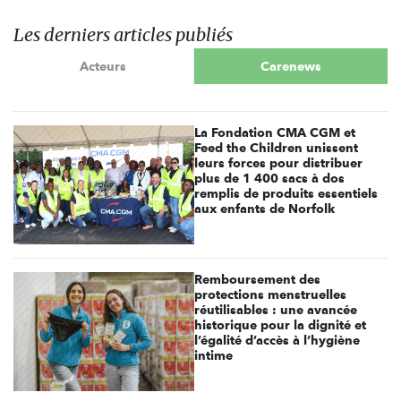
Les derniers articles publiés
Acteurs
Carenews
La Fondation CMA CGM et
Feed the Children unissent
leurs forces pour distribuer
plus de 1 400 sacs à dos
remplis de produits essentiels
aux enfants de Norfolk
Remboursement des
protections menstruelles
réutilisables : une avancée
historique pour la dignité et
l’égalité d’accès à l’hygiène
intime