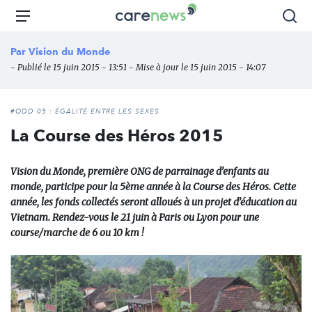
Aller
Carenews,
Menu
Rec
au
Le
contenu
média
Par
Vision du Monde
principal
des
- Publié le 15 juin 2015 - 13:51 - Mise à jour le 15 juin 2015 - 14:07
acteurs
de
l'engagement
#ODD 05 : ÉGALITÉ ENTRE LES SEXES
La Course des Héros 2015
Vision du Monde, première ONG de parrainage d’enfants au
monde, participe pour la 5ème année à la Course des Héros. Cette
année, les fonds collectés seront alloués à un projet d’éducation au
Vietnam. Rendez-vous le 21 juin à Paris ou Lyon pour une
course/marche de 6 ou 10 km !