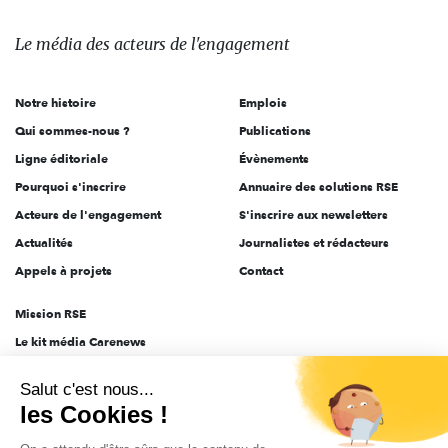
média
des
Le média
des acteurs
de l'engagement
acteurs
de
Notre histoire
Emplois
l'engagement
Qui sommes-nous ?
Publications
Ligne éditoriale
Évènements
Pourquoi s'inscrire
Annuaire des solutions RSE
Acteurs de l'engagement
S'inscrire aux newsletters
Actualités
Journalistes et rédacteurs
Appels à projets
Contact
Mission RSE
Le kit média Carenews
Groupe AEF
Salut c'est nous...
AEF info
les Cookies !
Novethic