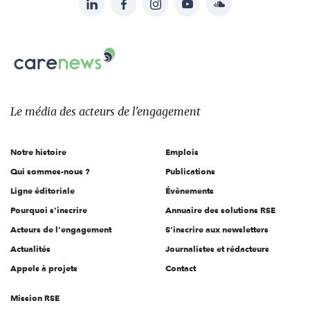
Suivez-
nous
Carenews,
sur:
Le
média
des
Le média
des acteurs
de l'engagement
acteurs
de
Notre histoire
Emplois
l'engagement
Qui sommes-nous ?
Publications
Ligne éditoriale
Évènements
Pourquoi s'inscrire
Annuaire des solutions RSE
Acteurs de l'engagement
S'inscrire aux newsletters
Actualités
Journalistes et rédacteurs
Appels à projets
Contact
Mission RSE