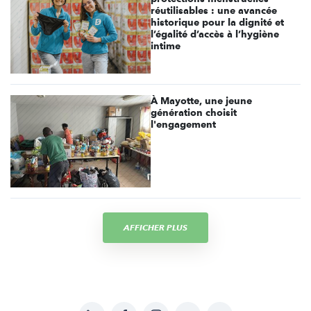
réutilisables : une avancée
historique pour la dignité et
l’égalité d’accès à l’hygiène
intime
À Mayotte, une jeune
génération choisit
l'engagement
AFFICHER PLUS
LinkedIn
Facebook
Instagram
YouTube
Soundcloud