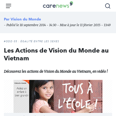
Aller
Carenews,
Menu
Rec
au
Le
contenu
média
Par
Vision du Monde
principal
des
- Publié le 18 septembre 2014 - 14:30 - Mise à jour le 11 février 2015 - 13:49
acteurs
de
l'engagement
#ODD 05 : ÉGALITÉ ENTRE LES SEXES
Les Actions de Vision du Monde au
Vietnam
Découvrez les actions de Vision du Monde au Vietnam, en vidéo !