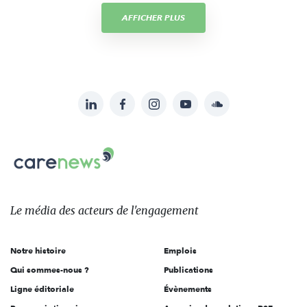
AFFICHER PLUS
LinkedIn
Facebook
Instagram
YouTube
Soundcloud
Suivez-
nous
Carenews,
sur:
Le
média
des
Le média
des acteurs
de l'engagement
acteurs
de
Notre histoire
Emplois
l'engagement
Qui sommes-nous ?
Publications
Ligne éditoriale
Évènements