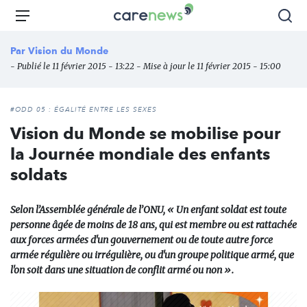
Aller
Carenews,
Menu
Rec
au
Le
contenu
média
Par
Vision du Monde
principal
des
- Publié le 11 février 2015 - 13:22 - Mise à jour le 11 février 2015 - 15:00
acteurs
de
l'engagement
#ODD 05 : ÉGALITÉ ENTRE LES SEXES
Vision du Monde se mobilise pour
la Journée mondiale des enfants
soldats
Selon l’Assemblée générale de l’ONU, « Un enfant soldat est toute
personne âgée de moins de 18 ans, qui est membre ou est rattachée
aux forces armées d'un gouvernement ou de toute autre force
armée régulière ou irrégulière, ou d'un groupe politique armé, que
l'on soit dans une situation de conflit armé ou non ».