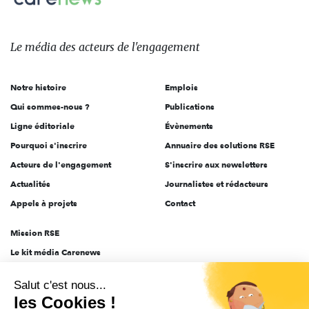
Le
média
des
Le média
des acteurs
de l'engagement
acteurs
de
Notre histoire
Emplois
l'engagement
Qui sommes-nous ?
Publications
Ligne éditoriale
Évènements
Pourquoi s'inscrire
Annuaire des solutions RSE
Acteurs de l'engagement
S'inscrire aux newsletters
Actualités
Journalistes et rédacteurs
Appels à projets
Contact
Mission RSE
Le kit média Carenews
Groupe AEF
Salut c'est nous...
AEF info
les Cookies !