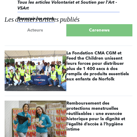
Tous les articles Volontariat et Soutien par l'Art -
VSArt
Les derniers articles publiés
Recevoir les news
Acteurs
Carenews
La Fondation CMA CGM et
Feed the Children unissent
leurs forces pour distribuer
plus de 1 400 sacs à dos
remplis de produits essentiels
aux enfants de Norfolk
Remboursement des
protections menstruelles
réutilisables : une avancée
historique pour la dignité et
l’égalité d’accès à l’hygiène
intime