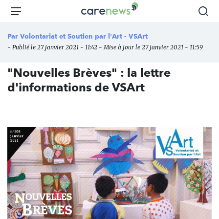
Aller
Carenews,
Menu
Rec
au
Le
contenu
média
Par
Volontariat et Soutien par l'Art - VSArt
principal
des
- Publié le 27 janvier 2021 - 11:42 - Mise à jour le 27 janvier 2021 - 11:59
acteurs
de
"Nouvelles Brèves" : la lettre
l'engagement
d'informations de VSArt