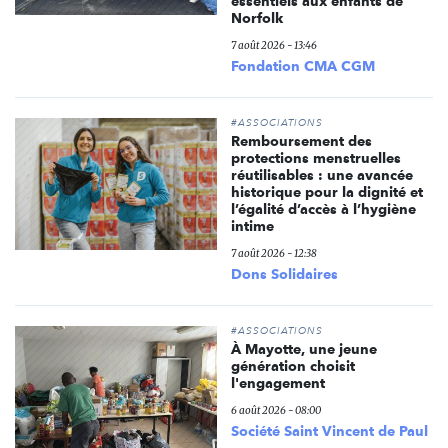
essentiels aux enfants de
Norfolk
7 août 2026 - 13:46
Fondation CMA CGM
#ASSOCIATIONS
Remboursement des
protections menstruelles
réutilisables : une avancée
historique pour la dignité et
l’égalité d’accès à l’hygiène
intime
7 août 2026 - 12:38
Dons Solidaires
#ASSOCIATIONS
À Mayotte, une jeune
génération choisit
l'engagement
6 août 2026 - 08:00
Société Saint Vincent de Paul