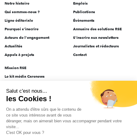
Notre histoire
Emplois
l'engagement
Qui sommes-nous ?
Publications
Ligne éditoriale
Évènements
Pourquoi s'inscrire
Annuaire des solutions RSE
Acteurs de l'engagement
S'inscrire aux newsletters
Actualités
Journalistes et rédacteurs
Appels à projets
Contact
Mission RSE
Le kit média Carenews
Groupe AEF
Salut c'est nous...
AEF info
les Cookies !
Novethic
On a attendu d'être sûrs que le contenu de
PRODURABLE
ce site vous intéresse avant de vous
Inclusiv Day
déranger, mais on aimerait bien vous accompagner pendant votre
visite...
C'est OK pour vous ?