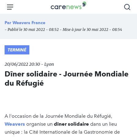
Aller
Carenews,
Menu
Rec
au
Le
contenu
média
Par
Weavers France
principal
des
- Publié le 30 mai 2022 - 08:52 - Mise à jour le 30 mai 2022 - 08:54
acteurs
de
l'engagement
TERMINÉ
20/06/2022 20:30 - Lyon
Dîner solidaire - Journée Mondiale
du Réfugié
A l'occasion de la Journée Mondiale du Réfugié,
Weavers
organise un
dîner solidaire
dans un lieu
unique : la Cité Internationale de la Gastronomie de