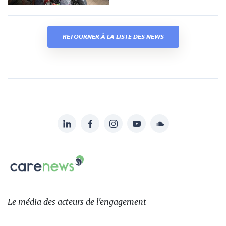
RETOURNER À LA LISTE DES NEWS
LinkedIn
Facebook
Instagram
YouTube
Soundcloud
Suivez-
nous
Carenews,
sur:
Le
média
des
Le média
des acteurs
de l'engagement
acteurs
de