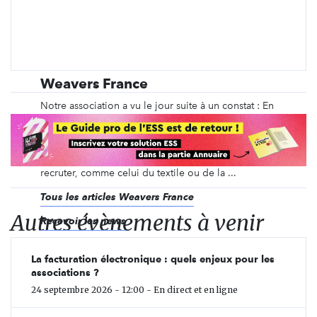
Weavers France
Notre association a vu le jour suite à un constat : En
plus du déracinement qu’elles vivent, les personnes
exilées subissent l’isolement, le manque de lien
avec les personnes locales et le déclassement
professionnel. Et alors que des secteurs peinent à
recruter, comme celui du textile ou de la ...
Tous les articles Weavers France
Autres évènements à venir
Recevoir les news
La facturation électronique : quels enjeux pour les
associations ?
24 septembre 2026 - 12:00 - En direct et en ligne