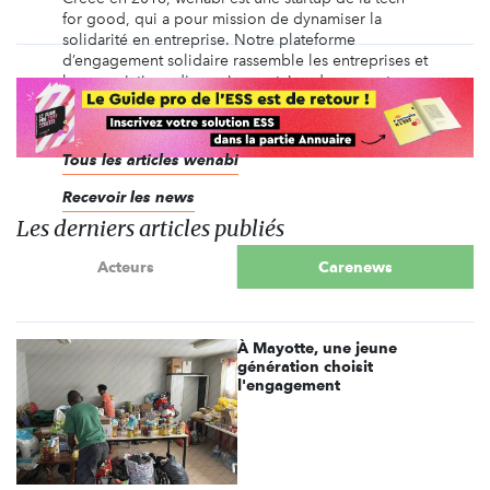
for good, qui a pour mission de dynamiser la
solidarité en entreprise. Notre plateforme
d’engagement solidaire rassemble les entreprises et
les associations d'une cinquantaine de pays, et
permet aux collaborateurs de s'engager sur des
missions ...
Tous les articles wenabi
Recevoir les news
Les derniers articles publiés
Acteurs
Carenews
À Mayotte, une jeune
génération choisit
l'engagement