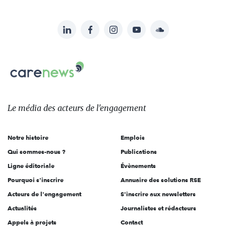
LinkedIn
Facebook
Instagram
YouTube
Soundcloud
Suivez-
nous
Carenews,
sur:
Le
média
des
Le média
des acteurs
de l'engagement
acteurs
de
Notre histoire
Emplois
l'engagement
Qui sommes-nous ?
Publications
Ligne éditoriale
Évènements
Pourquoi s'inscrire
Annuaire des solutions RSE
Acteurs de l'engagement
S'inscrire aux newsletters
Actualités
Journalistes et rédacteurs
Appels à projets
Contact