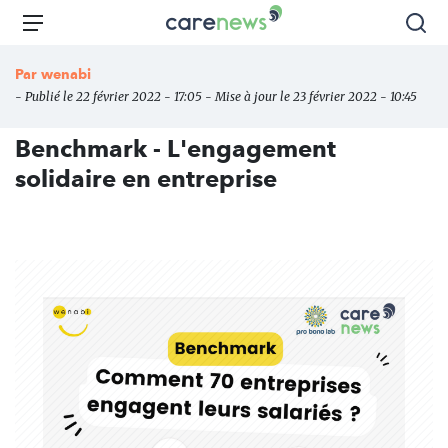
Aller
Carenews,
Menu
Rec
au
Le
contenu
média
Par
wenabi
principal
des
- Publié le 22 février 2022 - 17:05 - Mise à jour le 23 février 2022 - 10:45
acteurs
de
Benchmark - L'engagement
l'engagement
solidaire en entreprise