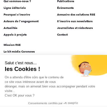
Qui sommes-nous ?
Publications
Ligne éditoriale
Évènements
Pourquoi s'inscrire
Annuaire des solutions RSE
Acteurs de l'engagement
S'inscrire aux newsletters
Actualités
Journalistes et rédacteurs
Appels à projets
Contact
Mission RSE
Le kit média Carenews
Groupe AEF
Salut c'est nous...
AEF info
les Cookies !
Novethic
On a attendu d'être sûrs que le contenu de
PRODURABLE
ce site vous intéresse avant de vous
Inclusiv Day
déranger, mais on aimerait bien vous accompagner pendant votre
visite...
C'est OK pour vous ?
CGV
Données personnelles
Mentions légales
2025-2026 Tout droits réservés
Consentements certifiés par