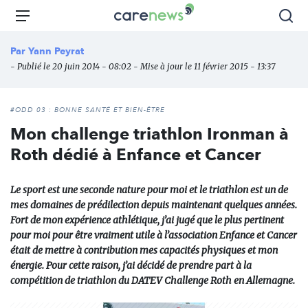
Aller
Carenews,
Menu
Rec
au
Le
contenu
média
Par
Yann Peyrat
principal
des
- Publié le 20 juin 2014 - 08:02 - Mise à jour le 11 février 2015 - 13:37
acteurs
de
l'engagement
#ODD 03 : BONNE SANTÉ ET BIEN-ÊTRE
Mon challenge triathlon Ironman à
Roth dédié à Enfance et Cancer
Le sport est une seconde nature pour moi et le triathlon est un de
mes domaines de prédilection depuis maintenant quelques années.
Fort de mon expérience athlétique, j’ai jugé que le plus pertinent
pour moi pour être vraiment utile à l’association Enfance et Cancer
était de mettre à contribution mes capacités physiques et mon
énergie. Pour cette raison, j’ai décidé de prendre part à la
compétition de triathlon du DATEV Challenge Roth en Allemagne.