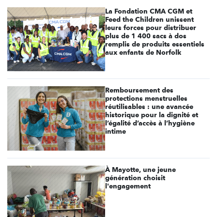
La Fondation CMA CGM et
Feed the Children unissent
leurs forces pour distribuer
plus de 1 400 sacs à dos
remplis de produits essentiels
aux enfants de Norfolk
Remboursement des
protections menstruelles
réutilisables : une avancée
historique pour la dignité et
l’égalité d’accès à l’hygiène
intime
À Mayotte, une jeune
génération choisit
l'engagement