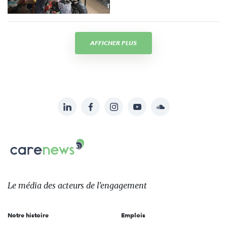
AFFICHER PLUS
LinkedIn
Facebook
Instagram
YouTube
Soundcloud
Suivez-
nous
Carenews,
sur:
Le
média
des
Le média
des acteurs
de l'engagement
acteurs
de
Notre histoire
Emplois
l'engagement