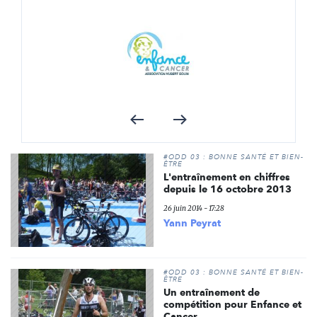
#ODD 03 : BONNE SANTÉ ET BIEN-
ÊTRE
L'entraînement en chiffres
depuis le 16 octobre 2013
26 juin 2014 - 17:28
Yann Peyrat
#ODD 03 : BONNE SANTÉ ET BIEN-
ÊTRE
Un entraînement de
compétition pour Enfance et
Cancer