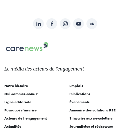
LinkedIn
Facebook
Instagram
YouTube
Soundcloud
Suivez-
nous
Carenews,
sur:
Le
média
des
Le média
des acteurs
de l'engagement
acteurs
de
Notre histoire
Emplois
l'engagement
Qui sommes-nous ?
Publications
Ligne éditoriale
Évènements
Pourquoi s'inscrire
Annuaire des solutions RSE
Acteurs de l'engagement
S'inscrire aux newsletters
Actualités
Journalistes et rédacteurs