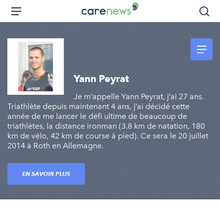
Aller
Carenews,
Menu
Rec
au
Le
contenu
média
principal
des
acteurs
de
Yann Peyrat
l'engagement
Je m’appelle Yann Peyrat, j’ai 27 ans.
Triathlète depuis maintenant 4 ans, j’ai décidé cette
année de me lancer le défi ultime de beaucoup de
triathlètes, la distance ironman (3.8 km de natation, 180
km de vélo, 42 km de course à pied). Ce sera le 20 juillet
2014 à Roth en Allemagne.
EN SAVOIR PLUS