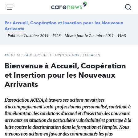
Aller
Carenews,
Menu
Rec
au
Le
contenu
média
Par
Accueil, Coopération et Insertion pour les Nouveaux
principal
des
Arrivants
acteurs
- Publié le 7 octobre 2015 - 13:48 - Mise à jour le 7 octobre 2015 - 13:48
de
l'engagement
#ODD 16 : PAIX, JUSTICE ET INSTITUTIONS EFFICACES
Bienvenue à Accueil, Coopération
et Insertion pour les Nouveaux
Arrivants
L’association ACINA, à travers ses actions novatrices
d’accompagnement socio-professionnel personnalisé, contribue à
l'amélioration des conditions d'accueil et d'insertion des nouveaux
arrivants en situation de particulière vulnérabilité et participe à la
lutte contre la discrimination dans la formation et l’emploi. Nous
menons nos actions en faveur des communautés les plus