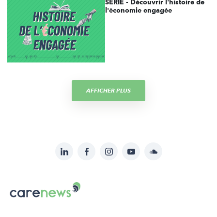
SÉRIE - Découvrir l'histoire de
l'économie engagée
AFFICHER PLUS
LinkedIn
Facebook
Instagram
YouTube
Soundcloud
Suivez-
nous
Carenews,
sur:
Le
média