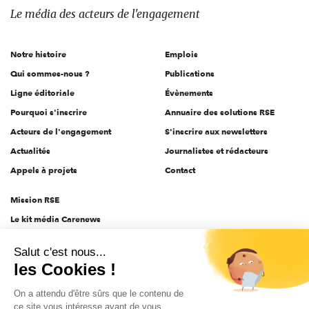
des
Le média
des acteurs
de l'engagement
acteurs
de
Notre histoire
Emplois
l'engagement
Qui sommes-nous ?
Publications
Ligne éditoriale
Évènements
Pourquoi s'inscrire
Annuaire des solutions RSE
Acteurs de l'engagement
S'inscrire aux newsletters
Actualités
Journalistes et rédacteurs
Appels à projets
Contact
Mission RSE
Le kit média Carenews
Groupe AEF
Salut c'est nous...
AEF info
les Cookies !
Novethic
On a attendu d'être sûrs que le contenu de
PRODURABLE
ce site vous intéresse avant de vous