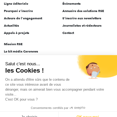
Ligne éditoriale
Évènements
Pourquoi s'inscrire
Annuaire des solutions RSE
Acteurs de l'engagement
S'inscrire aux newsletters
Actualités
Journalistes et rédacteurs
Appels à projets
Contact
Mission RSE
Le kit média Carenews
Groupe AEF
Salut c'est nous...
AEF info
les Cookies !
Novethic
On a attendu d'être sûrs que le contenu de
PRODURABLE
ce site vous intéresse avant de vous
Inclusiv Day
déranger, mais on aimerait bien vous accompagner pendant votre
visite...
C'est OK pour vous ?
CGV
Données personnelles
Mentions légales
2025-2026 Tout droits réservés
Consentements certifiés par
Je choisis
OK pour moi