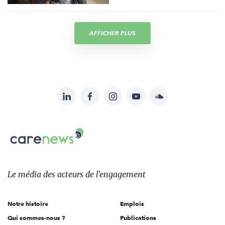
AFFICHER PLUS
LinkedIn
Facebook
Instagram
YouTube
Soundcloud
Suivez-
nous
Carenews,
sur:
Le
média
des
Le média
des acteurs
de l'engagement
acteurs
de
Notre histoire
Emplois
l'engagement
Qui sommes-nous ?
Publications