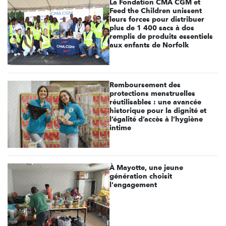
La Fondation CMA CGM et
Feed the Children unissent
leurs forces pour distribuer
plus de 1 400 sacs à dos
remplis de produits essentiels
aux enfants de Norfolk
Remboursement des
protections menstruelles
réutilisables : une avancée
historique pour la dignité et
l’égalité d’accès à l’hygiène
intime
À Mayotte, une jeune
génération choisit
l'engagement