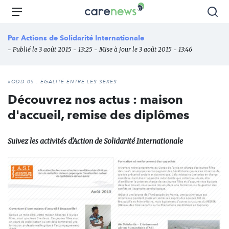
Aller
Carenews,
Menu
Rec
au
Le
contenu
média
Par
Actions de Solidarité Internationale
principal
des
- Publié le 3 août 2015 - 13:25 - Mise à jour le 3 août 2015 - 13:46
acteurs
de
l'engagement
#ODD 05 : ÉGALITÉ ENTRE LES SEXES
Découvrez nos actus : maison
d'accueil, remise des diplômes
Suivez les activités d'Action de Solidarité Internationale