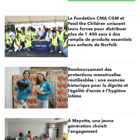
La Fondation CMA CGM et
Feed the Children unissent
leurs forces pour distribuer
plus de 1 400 sacs à dos
remplis de produits essentiels
aux enfants de Norfolk
Remboursement des
protections menstruelles
réutilisables : une avancée
historique pour la dignité et
l’égalité d’accès à l’hygiène
intime
À Mayotte, une jeune
génération choisit
l'engagement