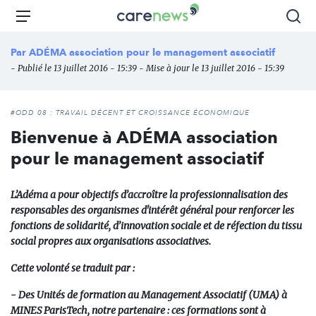
Aller
Carenews,
Menu
Rec
au
Le
contenu
média
Par
ADÉMA association pour le management associatif
principal
des
- Publié le 13 juillet 2016 - 15:39 - Mise à jour le 13 juillet 2016 - 15:39
acteurs
de
l'engagement
#ODD 08 : TRAVAIL DÉCENT ET CROISSANCE ÉCONOMIQUE
Bienvenue à ADÉMA association
pour le management associatif
L’Adéma a pour objectifs d’accroître la professionnalisation des
responsables des organismes d'intérêt général pour renforcer les
fonctions de solidarité, d’innovation sociale et de réfection du tissu
social propres aux organisations associatives.
Cette volonté se traduit par :
- Des Unités de formation au Management Associatif (UMA) à
MINES ParisTech, notre partenaire : ces formations sont à