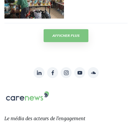
AFFICHER PLUS
LinkedIn
Facebook
Instagram
YouTube
Soundcloud
Suivez-
nous
Carenews,
sur:
Le
média
des
Le média
des acteurs
de l'engagement
acteurs
de