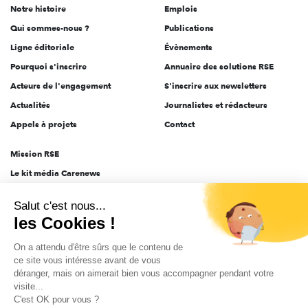
Notre histoire
Emplois
l'engagement
Qui sommes-nous ?
Publications
Ligne éditoriale
Évènements
Pourquoi s'inscrire
Annuaire des solutions RSE
Acteurs de l'engagement
S'inscrire aux newsletters
Actualités
Journalistes et rédacteurs
Appels à projets
Contact
Mission RSE
Le kit média Carenews
Groupe AEF
Salut c'est nous...
AEF info
les Cookies !
Novethic
On a attendu d'être sûrs que le contenu de
PRODURABLE
ce site vous intéresse avant de vous
Inclusiv Day
déranger, mais on aimerait bien vous accompagner pendant votre
visite...
C'est OK pour vous ?