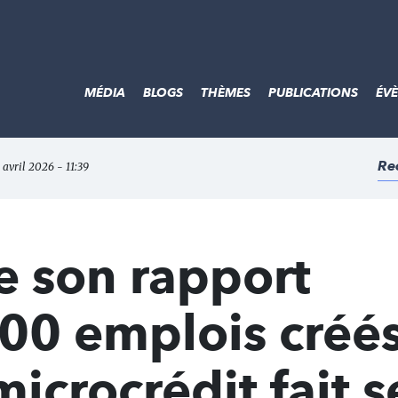
MÉDIA
BLOGS
THÈMES
PUBLICATIONS
ÉV
Re
 avril 2026 - 11:39
e son rapport
 400 emplois créé
icrocrédit fait s