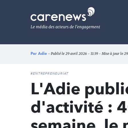
Aller
au
Carenews,
contenu
Le
principal
média
des
acteurs
de
l'engagement
Par
Adie
- Publié le 29 avril 2026 - 11:39 - Mise à jour le 29
#ENTREPRENEURIAT
L'Adie publi
d'activité :
semaine, le m