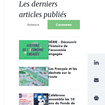
Les derniers
articles publiés
Acteurs
Carenews
SÉRIE - Découvrir
l'histoire de
l'économie
engagée
Les Français et les
déchets sur la
route
Célébrons
ensemble les 10
ans du Fonds de