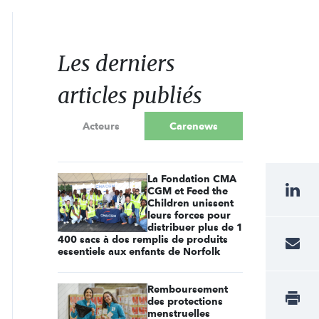
Les derniers
articles publiés
Acteurs
Carenews
La Fondation CMA
CGM et Feed the
Children unissent
leurs forces pour
distribuer plus de 1
400 sacs à dos remplis de produits
essentiels aux enfants de Norfolk
Remboursement
des protections
menstruelles