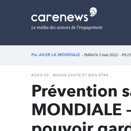
Aller
au
Carenews,
contenu
Le
principal
média
des
acteurs
de
l'engagement
Par
AG2R LA MONDIALE
- Publié le 2 mai 2022 - 09:23
#ODD 03 : BONNE SANTÉ ET BIEN-ÊTRE
Prévention 
MONDIALE – 
pouvoir gard