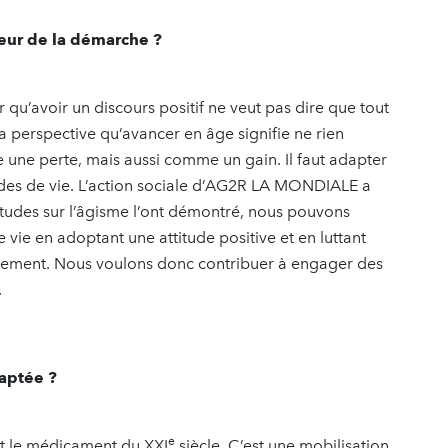
cœur de la démarche ?
er qu’avoir un discours positif ne veut pas dire que tout
la perspective qu’avancer en âge signifie ne rien
me une perte, mais aussi comme un gain. Il faut adapter
tudes de vie. L’action sociale d’AG2R LA MONDIALE a
tudes sur l’âgisme l’ont démontré, nous pouvons
vie en adoptant une attitude positive et en luttant
issement. Nous voulons donc contribuer à engager des
.
daptée ?
e
t le médicament du XXI
siècle. C’est une mobilisation