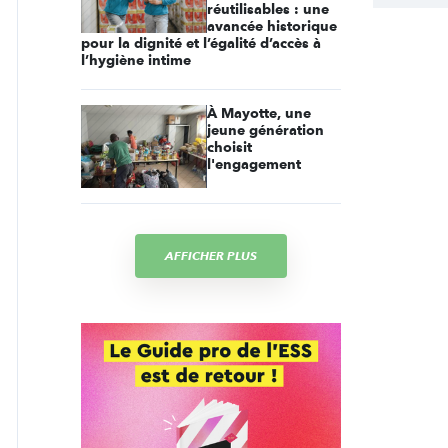
réutilisables : une
avancée historique
pour la dignité et l’égalité d’accès à
l’hygiène intime
À Mayotte, une
jeune génération
choisit
l'engagement
AFFICHER PLUS