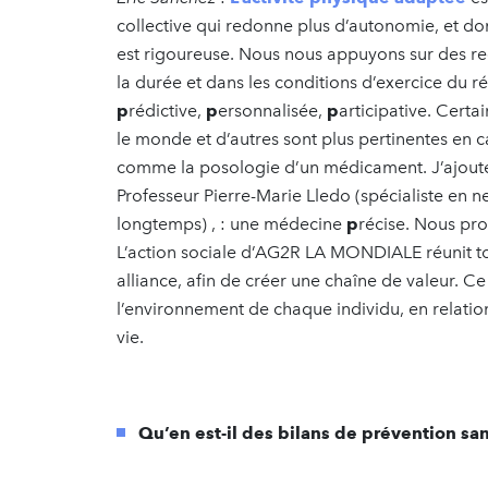
collective qui redonne plus d’autonomie, et do
est rigoureuse. Nous nous appuyons sur des re
la durée et dans les conditions d’exercice du r
p
rédictive,
p
ersonnalisée,
p
articipative. Certa
le monde et d’autres sont plus pertinentes en ca
comme la posologie d’un médicament. J’ajoute 
Professeur Pierre-Marie Lledo (spécialiste en
longtemps) , : une médecine
p
récise. Nous pro
L’action sociale d’AG2R LA MONDIALE réunit to
alliance, afin de créer une chaîne de valeur. 
l’environnement de chaque individu, en relatio
vie.
Qu’en est-il des bilans de prévention san