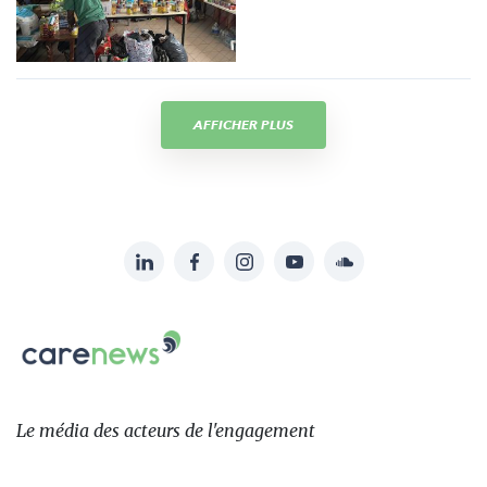
AFFICHER PLUS
LinkedIn
Facebook
Instagram
YouTube
Soundcloud
Suivez-
nous
Carenews,
sur:
Le
média
des
Le média
des acteurs
de l'engagement
acteurs
de