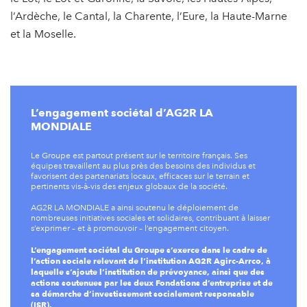
l’Ardèche, le Cantal, la Charente, l’Eure, la Haute-Marne
et la Moselle.
L’engagement sociétal d’AG2R LA
MONDIALE
Le Groupe est partout présent sur le territoire français. Ses
équipes travaillent au plus près des besoins des individus et
favorisent des partenariats locaux, efficaces sur le terrain et
pertinents vis-à-vis des enjeux globaux de la société.
AG2R LA MONDIALE a ainsi soutenu le déploiement de
nombreuses initiatives sociales et solidaires, contribuant à laisser
s’exprimer – et à promouvoir – l’engagement citoyen.
L’engagement sociétal du Groupe s’exerce dans le cadre de
l’action sociale relevant de l’institution AG2R Agirc-Arrco, à
laquelle s’ajoute l’institution de prévoyance, ainsi que des
actions soutenues par les deux Fondations d’entreprise et de
sa démarche d’investissement socialement responsable
(ISR).