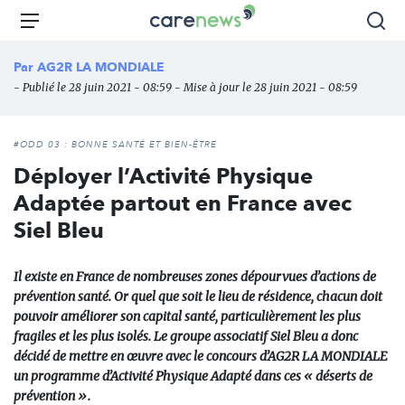
Aller
Carenews,
Menu
Rec
au
Le
contenu
média
Par
AG2R LA MONDIALE
principal
des
- Publié le 28 juin 2021 - 08:59 - Mise à jour le 28 juin 2021 - 08:59
acteurs
de
l'engagement
#ODD 03 : BONNE SANTÉ ET BIEN-ÊTRE
Déployer l’Activité Physique
Adaptée partout en France avec
Siel Bleu
Il existe en France de nombreuses zones dépourvues d’actions de
prévention santé. Or quel que soit le lieu de résidence, chacun doit
pouvoir améliorer son capital santé, particulièrement les plus
fragiles et les plus isolés. Le groupe associatif Siel Bleu a donc
décidé de mettre en œuvre avec le concours d’AG2R LA MONDIALE
un programme d’Activité Physique Adapté dans ces « déserts de
prévention ».