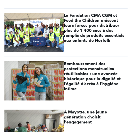
La Fondation CMA CGM et
Feed the Children unissent
leurs forces pour distribuer
plus de 1 400 sacs à dos
remplis de produits essentiels
aux enfants de Norfolk
Remboursement des
protections menstruelles
réutilisables : une avancée
historique pour la dignité et
l’égalité d’accès à l’hygiène
intime
À Mayotte, une jeune
génération choisit
l'engagement