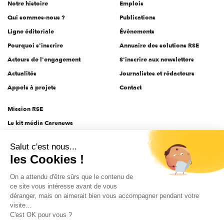
Notre histoire
Emplois
l'engagement
Qui sommes-nous ?
Publications
Ligne éditoriale
Évènements
Pourquoi s'inscrire
Annuaire des solutions RSE
Acteurs de l'engagement
S'inscrire aux newsletters
Actualités
Journalistes et rédacteurs
Appels à projets
Contact
Mission RSE
Le kit média Carenews
Groupe AEF
Salut c'est nous...
AEF info
les Cookies !
Novethic
On a attendu d'être sûrs que le contenu de
PRODURABLE
ce site vous intéresse avant de vous
Inclusiv Day
déranger, mais on aimerait bien vous accompagner pendant votre
visite...
C'est OK pour vous ?