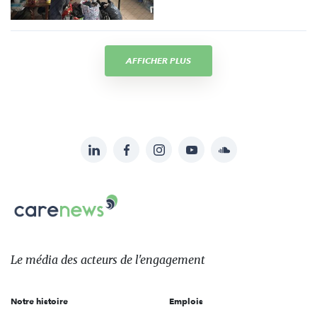
AFFICHER PLUS
LinkedIn
Facebook
Instagram
YouTube
Soundcloud
Suivez-
nous
Carenews,
sur:
Le
média
des
Le média
des acteurs
de l'engagement
acteurs
de
Notre histoire
Emplois
l'engagement