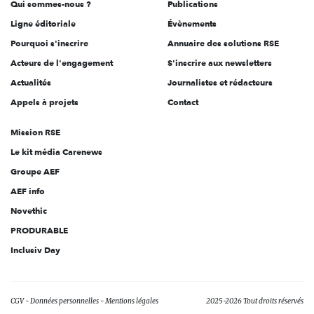
Qui sommes-nous ?
Publications
Ligne éditoriale
Évènements
Pourquoi s'inscrire
Annuaire des solutions RSE
Acteurs de l'engagement
S'inscrire aux newsletters
Actualités
Journalistes et rédacteurs
Appels à projets
Contact
Mission RSE
Le kit média Carenews
Groupe AEF
AEF info
Novethic
PRODURABLE
Inclusiv Day
CGV
Données personnelles
Mentions légales
2025-2026 Tout droits réservés