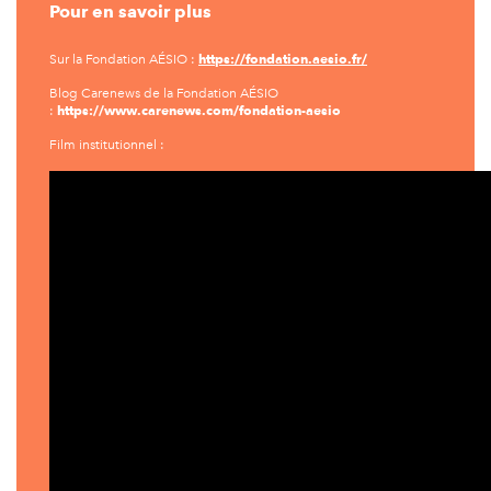
Pour en savoir plus
https://fondation.aesio.fr/
Sur la Fondation AÉSIO :
Blog Carenews de la Fondation AÉSIO
https://www.carenews.com/fondation-aesio
:
Film institutionnel :