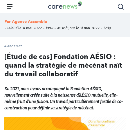
Aller
Carenews,
Menu
Rec
au
Le
contenu
média
Par
Agence Assemble
principal
des
- Publié le 31 mai 2022 - 10:42 - Mise à jour le 31 mai 2022 - 12:19
acteurs
de
l'engagement
#MÉCÉNAT
[Étude de cas] Fondation AÉSIO :
quand la stratégie de mécénat naît
du travail collaboratif
En 2021, nous avons accompagné la Fondation AÉSIO,
nouvellement créée suite à la naissance d’AÉSIO mutuelle, elle-
même fruit d’une fusion. Un travail particulièrement fertile de co-
construction pour définir sa stratégie de mécénat.