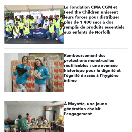
La Fondation CMA CGM et
Feed the Children unissent
leurs forces pour distribuer
plus de 1 400 sacs à dos
remplis de produits essentiels
aux enfants de Norfolk
Remboursement des
protections menstruelles
réutilisables : une avancée
historique pour la dignité et
l’égalité d’accès à l’hygiène
intime
À Mayotte, une jeune
génération choisit
l'engagement