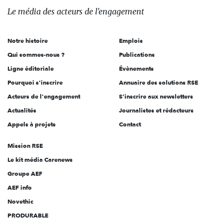
des
Le média
des acteurs
de l'engagement
acteurs
de
Notre histoire
Emplois
l'engagement
Qui sommes-nous ?
Publications
Ligne éditoriale
Évènements
Pourquoi s'inscrire
Annuaire des solutions RSE
Acteurs de l'engagement
S'inscrire aux newsletters
Actualités
Journalistes et rédacteurs
Appels à projets
Contact
Mission RSE
Le kit média Carenews
Groupe AEF
AEF info
Novethic
PRODURABLE