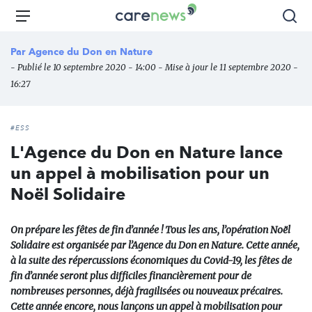
Aller
Carenews,
Menu
Rec
au
Le
contenu
média
Par
Agence du Don en Nature
principal
des
- Publié le 10 septembre 2020 - 14:00 - Mise à jour le 11 septembre 2020 -
acteurs
16:27
de
l'engagement
#ESS
L'Agence du Don en Nature lance
un appel à mobilisation pour un
Noël Solidaire
On prépare les fêtes de fin d’année ! Tous les ans, l’opération Noël
Solidaire est organisée par l’Agence du Don en Nature. Cette année,
à la suite des répercussions économiques du Covid-19, les fêtes de
fin d’année seront plus difficiles financièrement pour de
nombreuses personnes, déjà fragilisées ou nouveaux précaires.
Cette année encore, nous lançons un appel à mobilisation pour