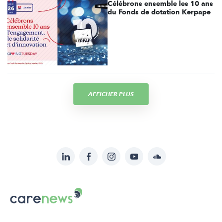
Célébrons ensemble les 10 ans
du Fonds de dotation Kerpape
AFFICHER PLUS
LinkedIn
Facebook
Instagram
YouTube
Soundcloud
Suivez-
nous
Carenews,
sur:
Le
média