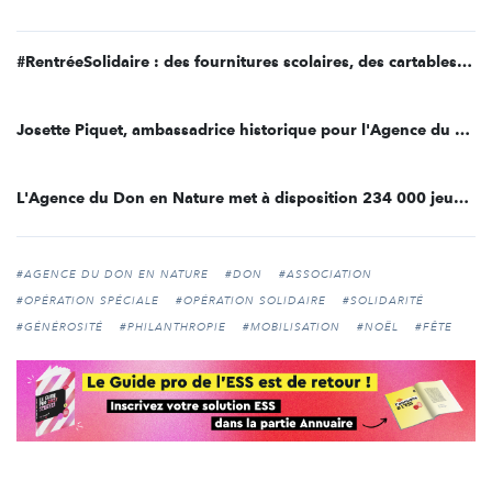
#RentréeSolidaire : des fournitures scolaires, des cartables et des vêtements pour les plus démunis
Josette Piquet, ambassadrice historique pour l'Agence du Don en Nature
L'Agence du Don en Nature met à disposition 234 000 jeux et jouets pour ses associations pour Noël
#AGENCE DU DON EN NATURE
#DON
#ASSOCIATION
#OPÉRATION SPÉCIALE
#OPÉRATION SOLIDAIRE
#SOLIDARITÉ
#GÉNÉROSITÉ
#PHILANTHROPIE
#MOBILISATION
#NOËL
#FÊTE