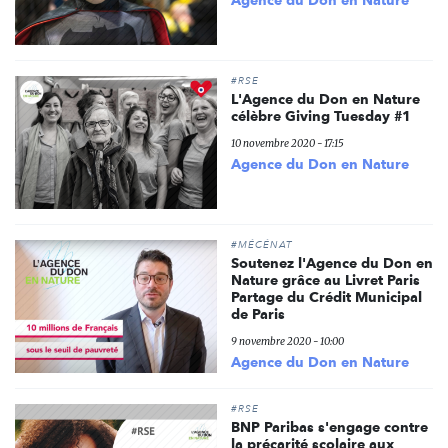
Agence du Don en Nature
#RSE
L'Agence du Don en Nature
célèbre Giving Tuesday #1
10 novembre 2020 - 17:15
Agence du Don en Nature
#MÉCÉNAT
Soutenez l'Agence du Don en
Nature grâce au Livret Paris
Partage du Crédit Municipal
de Paris
9 novembre 2020 - 10:00
Agence du Don en Nature
#RSE
BNP Paribas s'engage contre
la précarité scolaire aux