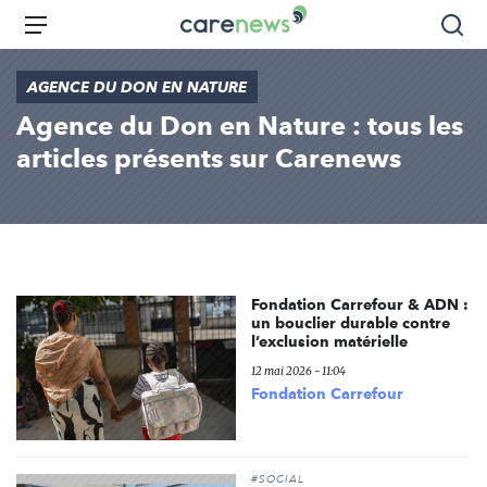
Aller
Carenews,
Menu
Rec
au
Le
contenu
média
AGENCE DU DON EN NATURE
principal
des
Agence du Don en Nature : tous les
acteurs
de
articles présents sur Carenews
l'engagement
Fondation Carrefour & ADN :
un bouclier durable contre
l’exclusion matérielle
12 mai 2026 - 11:04
Fondation Carrefour
#SOCIAL