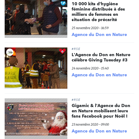
10 000 kits d'hygiène
féminine distribués à des
milliers de femmes en
situation de précarité
25 novembre 2020 - 16:59
Agence du Don en Nature
#RSE
L'Agence du Don en Nature
célèbre Giving Tuesday #3
24 novembre 2020 - 15:40
Agence du Don en Nature
#RSE
Gigamic & l'Agence du Don
en Nature mobilisent leurs
fans Facebook pour Noël !
23 novembre 2020 - 09:00
Agence du Don en Nature