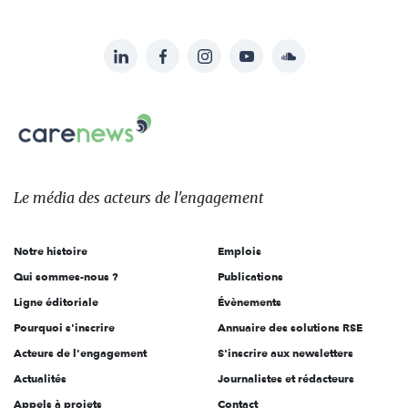
LinkedIn
Facebook
Instagram
YouTube
Soundcloud
Suivez-
nous
Carenews,
sur:
Le
média
des
Le média
des acteurs
de l'engagement
acteurs
de
Notre histoire
Emplois
l'engagement
Qui sommes-nous ?
Publications
Ligne éditoriale
Évènements
Pourquoi s'inscrire
Annuaire des solutions RSE
Acteurs de l'engagement
S'inscrire aux newsletters
Actualités
Journalistes et rédacteurs
Appels à projets
Contact