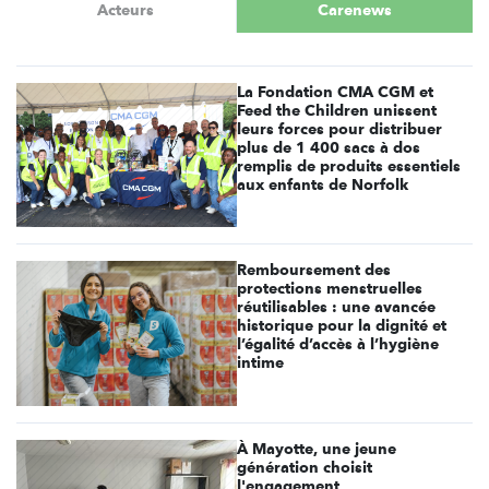
Acteurs
Carenews
La Fondation CMA CGM et
Feed the Children unissent
leurs forces pour distribuer
plus de 1 400 sacs à dos
remplis de produits essentiels
aux enfants de Norfolk
Remboursement des
protections menstruelles
réutilisables : une avancée
historique pour la dignité et
l’égalité d’accès à l’hygiène
intime
À Mayotte, une jeune
génération choisit
l'engagement