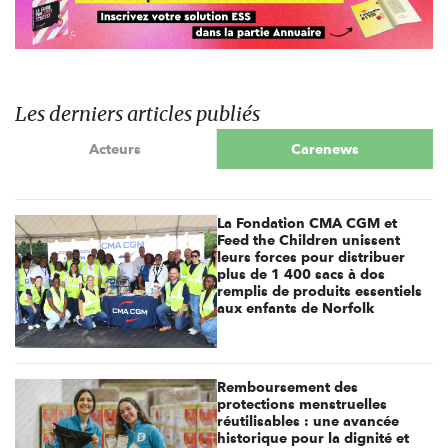
Les derniers articles publiés
Acteurs
Carenews
La Fondation CMA CGM et
Feed the Children unissent
leurs forces pour distribuer
plus de 1 400 sacs à dos
remplis de produits essentiels
aux enfants de Norfolk
Remboursement des
protections menstruelles
réutilisables : une avancée
historique pour la dignité et