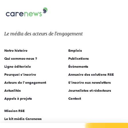
nous
Carenews,
sur:
Le
média
des
Le média
des acteurs
de l'engagement
acteurs
de
Notre histoire
Emplois
l'engagement
Qui sommes-nous ?
Publications
Ligne éditoriale
Évènements
Pourquoi s'inscrire
Annuaire des solutions RSE
Acteurs de l'engagement
S'inscrire aux newsletters
Actualités
Journalistes et rédacteurs
Appels à projets
Contact
Mission RSE
Le kit média Carenews
Groupe AEF