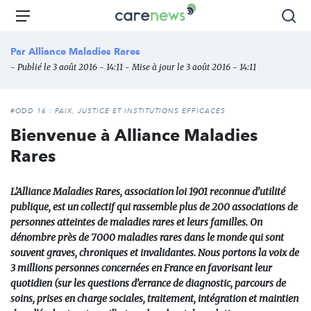
Aller
Carenews,
Menu
Rec
au
Le
contenu
média
Par
Alliance Maladies Rares
principal
des
- Publié le 3 août 2016 - 14:11 - Mise à jour le 3 août 2016 - 14:11
acteurs
de
l'engagement
#ODD 16 : PAIX, JUSTICE ET INSTITUTIONS EFFICACES
Bienvenue à Alliance Maladies
Rares
L’Alliance Maladies Rares, association loi 1901 reconnue d’utilité
publique, est un collectif qui rassemble plus de 200 associations de
personnes atteintes de maladies rares et leurs familles. On
dénombre près de 7000 maladies rares dans le monde qui sont
souvent graves, chroniques et invalidantes. Nous portons la voix de
3 millions personnes concernées en France en favorisant leur
quotidien (sur les questions d’errance de diagnostic, parcours de
soins, prises en charge sociales, traitement, intégration et maintien