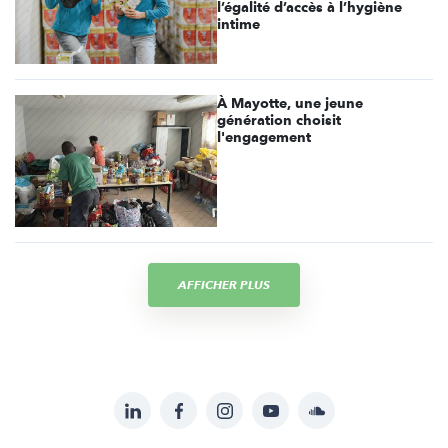
l’égalité d’accès à l’hygiène
intime
À Mayotte, une jeune
génération choisit
l'engagement
AFFICHER PLUS
LinkedIn
Facebook
Instagram
YouTube
Soundcloud
Suivez-