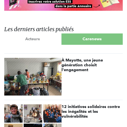
Les derniers articles publiés
Acteurs
Carenews
À Mayotte, une jeune
génération choisit
l'engagement
12 initiatives solidaires contre
les inégalités et les
vulnérabilités