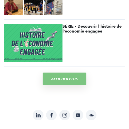
SÉRIE - Découvrir l'histoire de
l'économie engagée
AFFICHER PLUS
LinkedIn
Facebook
Instagram
YouTube
Soundcloud
Suivez-
nous