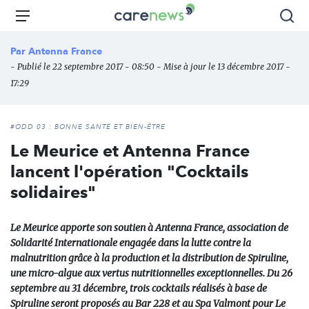
Aller
Carenews,
Menu
Rec
au
Le
contenu
média
Par
Antenna France
principal
des
- Publié le 22 septembre 2017 - 08:50 - Mise à jour le 13 décembre 2017 -
acteurs
17:29
de
l'engagement
#ODD 03 : BONNE SANTÉ ET BIEN-ÊTRE
Le Meurice et Antenna France
lancent l'opération "Cocktails
solidaires"
Le Meurice apporte son soutien à Antenna France, association de
Solidarité Internationale engagée dans la lutte contre la
malnutrition grâce à la production et la distribution de Spiruline,
une micro-algue aux vertus nutritionnelles exceptionnelles. Du 26
septembre au 31 décembre, trois cocktails réalisés à base de
Spiruline seront proposés au Bar 228 et au Spa Valmont pour Le