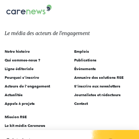
Carenews,
sur:
Le
média
des
Le média
des acteurs
de l'engagement
acteurs
de
Notre histoire
Emplois
l'engagement
Qui sommes-nous ?
Publications
Ligne éditoriale
Évènements
Pourquoi s'inscrire
Annuaire des solutions RSE
Acteurs de l'engagement
S'inscrire aux newsletters
Actualités
Journalistes et rédacteurs
Appels à projets
Contact
Mission RSE
Le kit média Carenews
Groupe AEF