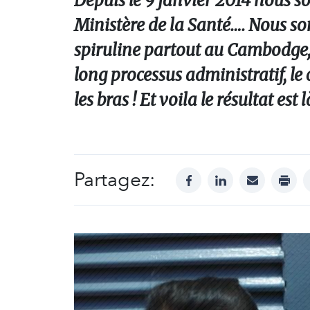
Depuis le 9 janvier 2014 nous s
Ministère de la Santé…. Nous so
spiruline partout au Cambodge,
long processus administratif, l
les bras ! Et voila le résultat est 
Partagez:
facebook
linkedin
mail
print