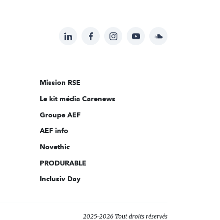
LinkedIn
Facebook
Instagram
YouTube
Soundcloud
Suivez-
nous
sur:
Mission RSE
Le kit média Carenews
Groupe AEF
AEF info
Novethic
PRODURABLE
Inclusiv Day
2025-2026 Tout droits réservés