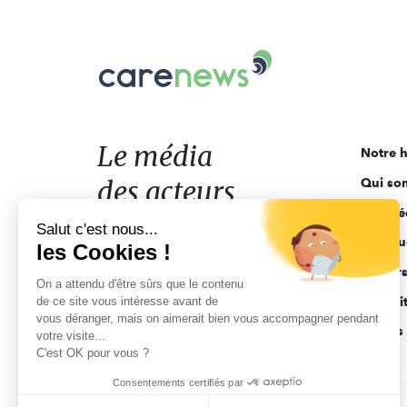
Carenews,
Le
média
des
acteurs
Le média
Notre h
de
des acteurs
Qui so
l'engagement
Ligne é
de l'engagement
Salut c'est nous...
Pourquo
les Cookies !
Acteur
On a attendu d'être sûrs que le contenu
de ce site vous intéresse avant de
Actuali
vous déranger, mais on aimerait bien vous accompagner pendant
Appels 
votre visite...
C'est OK pour vous ?
Consentements certifiés par
CGV
Données personnelles
Mentions légales