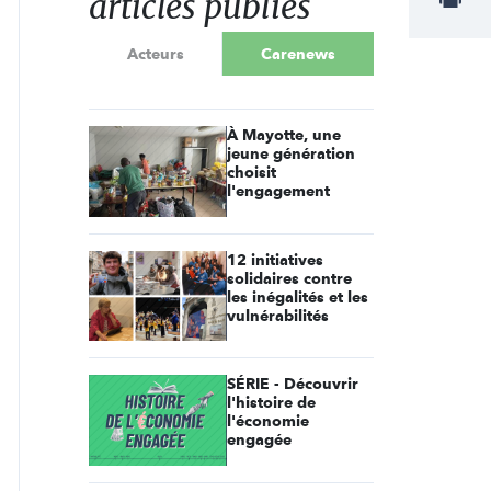
articles publiés
Acteurs
Carenews
À Mayotte, une
jeune génération
choisit
l'engagement
12 initiatives
solidaires contre
les inégalités et les
vulnérabilités
SÉRIE - Découvrir
l'histoire de
l'économie
engagée