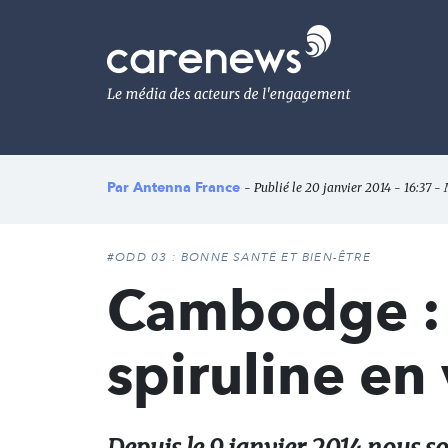
Aller
au
Carenews,
contenu
Le
principal
média
des
acteurs
de
l'engagement
Par
Antenna France
- Publié le 20 janvier 2014 - 16:37 - M
#ODD 03 : BONNE SANTÉ ET BIEN-ÊTRE
Cambodge : 
spiruline en 