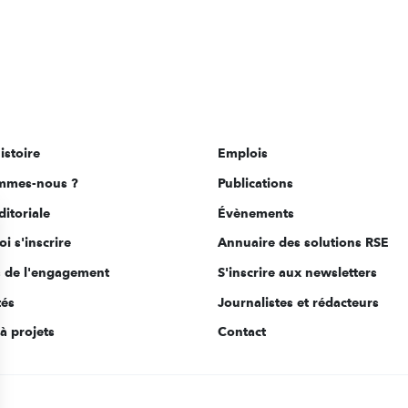
istoire
Emplois
mmes-nous ?
Publications
ditoriale
Évènements
i s'inscrire
Annuaire des solutions RSE
s de l'engagement
S'inscrire aux newsletters
tés
Journalistes et rédacteurs
à projets
Contact