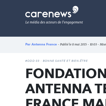
Aller
au
Carenews,
contenu
Le
principal
média
des
acteurs
de
l'engagement
Par
Antenna France
- Publié le 8 mai 2015 - 10:03 - Mise
#ODD 03 : BONNE SANTÉ ET BIEN-ÊTRE
FONDATION
ANTENNA T
FRANCE MAI