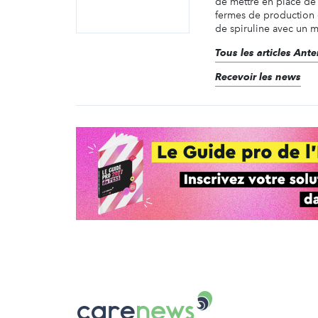
de mettre en place de
fermes de production e
de spiruline avec un m
Tous les articles Ant
Recevoir les news
Carenews,
Le