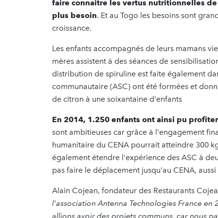
faire connaitre les vertus nutritionnelles de 
plus besoin
. Et au Togo les besoins sont gran
croissance.
Les enfants accompagnés de leurs mamans vie
mères assistent à des séances de sensibilisatio
distribution de spiruline est faite également d
communautaire (ASC) ont été formées et donnen
de citron à une soixantaine d'enfants
En 2014, 1.250 enfants ont ainsi pu profiter
sont ambitieuses car grâce à l'engagement fina
humanitaire du CENA pourrait atteindre 300 kg
également étendre l'expérience des ASC à deux
pas faire le déplacement jusqu'au CENA, aussi o
Alain Cojean, fondateur des Restaurants Cojean
l'association Antenna Technologies France en 2
allions avoir des projets communs, car nous pa