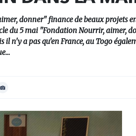
imer, donner" finance de beaux projets e
ticle du 5 mai "Fondation Nourrir, aimer, d
is il n'y a pas qu'en France, au Togo égale
e...
Afficher
Image