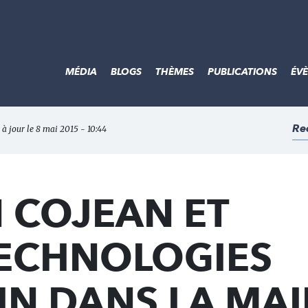
MÉDIA
BLOGS
THÈMES
PUBLICATIONS
ÉV
Re
 à jour le 8 mai 2015 - 10:44
 COJEAN ET
ECHNOLOGIES
N DANS LA MAIN