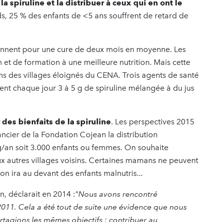
la spiruline et la distribuer à ceux qui en ont le
ds, 25 % des enfants de <5 ans souffrent de retard de
nnent pour une cure de deux mois en moyenne. Les
n et de formation à une meilleure nutrition. Mais cette
ans des villages éloignés du CENA. Trois agents de santé
t chaque jour 3 à 5 g de spiruline mélangée à du jus
 des bienfaits de la spiruline
. Les perspectives 2015
ncier de la Fondation Cojean la distribution
/an soit 3.000 enfants ou femmes. On souhaite
 autres villages voisins. Certaines mamans ne peuvent
n ira au devant des enfants malnutris...
, déclarait en 2014 :"
Nous avons rencontré
011. Cela a été tout de suite une évidence que nous
rtagions les mêmes objectifs : contribuer au