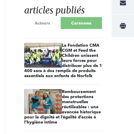
articles publiés
Acteurs
Carenews
La Fondation CMA
CGM et Feed the
Children unissent
leurs forces pour
distribuer plus de 1
400 sacs à dos remplis de produits
essentiels aux enfants de Norfolk
Remboursement
des protections
menstruelles
réutilisables : une
avancée historique
pour la dignité et l’égalité d’accès à
l’hygiène intime