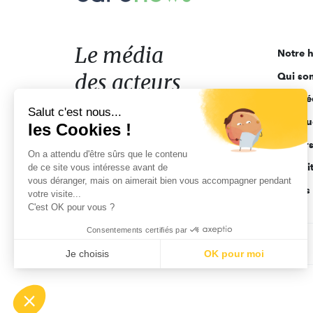
média
des
acteurs
Le média
Notre h
de
des acteurs
Qui so
l'engagement
Ligne é
de l'engagement
Salut c'est nous...
Pourquo
les Cookies !
Acteur
On a attendu d'être sûrs que le contenu
Actuali
de ce site vous intéresse avant de
vous déranger, mais on aimerait bien vous accompagner pendant
Appels 
votre visite...
C'est OK pour vous ?
Consentements certifiés par
CGV
Données personnelles
Mentions légales
Je choisis
OK pour moi
Axeptio consent
Plateforme de Gestion du Consentement : Personnalisez vo
Notre plateforme vous permet d'adapter et de gérer vos param