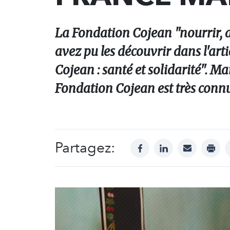
La Fondation Cojean "nourrir, a
avez pu les découvrir dans l'ar
Cojean : santé et solidarité". Ma
Fondation Cojean est très connu
Partagez:
facebook
linkedin
mail
print