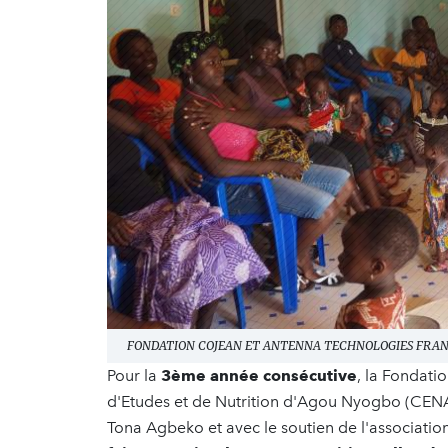
FONDATION COJEAN ET ANTENNA TECHNOLOGIES FRANC
Pour la
3ème année consécutive
, la Fondati
d'Etudes et de Nutrition d'Agou Nyogbo (CENA) 
Tona Agbeko et avec le soutien de l'associati