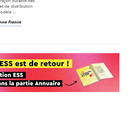
 façon durable des
t de distribution
odèle ...
enna France