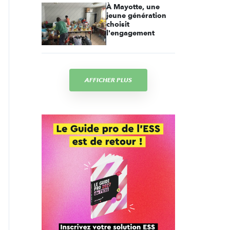
À Mayotte, une
jeune génération
choisit
l'engagement
AFFICHER PLUS