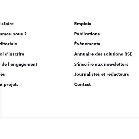
istoire
Emplois
mmes-nous ?
Publications
ditoriale
Évènements
i s'inscrire
Annuaire des solutions RSE
s de l'engagement
S'inscrire aux newsletters
tés
Journalistes et rédacteurs
à projets
Contact
s Options
ètres de confidentialité, en garantissant la conformité avec le