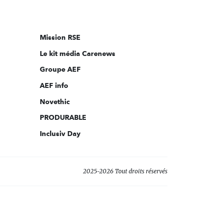
nous
sur:
Mission RSE
Le kit média Carenews
Groupe AEF
AEF info
Novethic
PRODURABLE
Inclusiv Day
2025-2026 Tout droits réservés
s réglementations. Personnalisez vos préférences pour contrôler