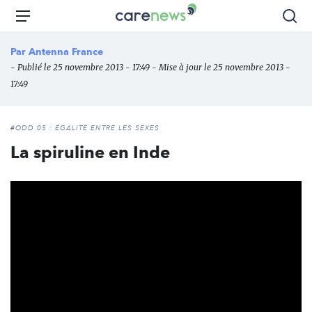
Aller
Carenews,
Menu
Rec
au
Le
contenu
média
Par
Antenna France
principal
des
- Publié le 25 novembre 2013 - 17:49 - Mise à jour le 25 novembre 2013 -
acteurs
17:49
de
l'engagement
#ODD 05 : ÉGALITÉ ENTRE LES SEXES
La spiruline en Inde