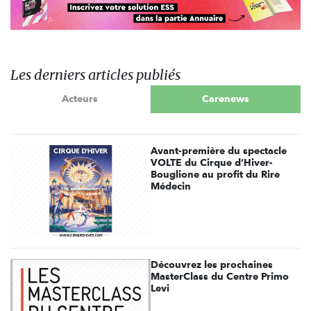
Les derniers articles publiés
Acteurs
Carenews
Avant-première du spectacle
VOLTE du Cirque d’Hiver-
Bouglione au profit du Rire
Médecin
Découvrez les prochaines
MasterClass du Centre Primo
Levi