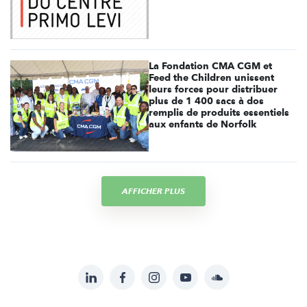
La Fondation CMA CGM et
Feed the Children unissent
leurs forces pour distribuer
plus de 1 400 sacs à dos
remplis de produits essentiels
aux enfants de Norfolk
AFFICHER PLUS
LinkedIn
Facebook
Instagram
YouTube
Soundcloud
Suivez-