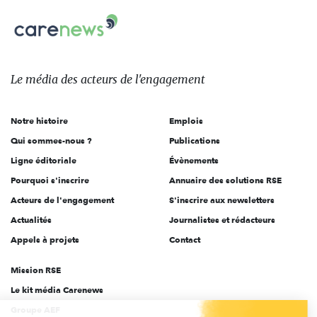
nous
Carenews,
sur:
Le
média
des
Le média
des acteurs
de l'engagement
acteurs
de
Notre histoire
Emplois
l'engagement
Qui sommes-nous ?
Publications
Ligne éditoriale
Évènements
Pourquoi s'inscrire
Annuaire des solutions RSE
Acteurs de l'engagement
S'inscrire aux newsletters
Actualités
Journalistes et rédacteurs
Appels à projets
Contact
Mission RSE
Le kit média Carenews
Groupe AEF