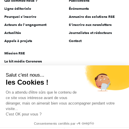
Qui sommes-nous ?
Publications
Ligne éditoriale
Évènements
Pourquoi s'inscrire
Annuaire des solutions RSE
Acteurs de l'engagement
S'inscrire aux newsletters
Actualités
Journalistes et rédacteurs
Appels à projets
Contact
Mission RSE
Le kit média Carenews
Groupe AEF
Salut c'est nous...
AEF info
les Cookies !
Novethic
On a attendu d'être sûrs que le contenu de
PRODURABLE
ce site vous intéresse avant de vous
Inclusiv Day
déranger, mais on aimerait bien vous accompagner pendant votre
visite...
C'est OK pour vous ?
CGV
Données personnelles
Mentions légales
2025-2026 Tout droits réservés
Consentements certifiés par