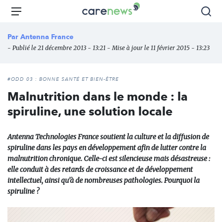
Aller
Carenews,
Menu
Rec
au
Le
contenu
média
Par
Antenna France
principal
des
- Publié le 21 décembre 2013 - 13:21 - Mise à jour le 11 février 2015 - 13:23
acteurs
de
l'engagement
#ODD 03 : BONNE SANTÉ ET BIEN-ÊTRE
Malnutrition dans le monde : la
spiruline, une solution locale
Antenna Technologies France soutient la culture et la diffusion de
spiruline dans les pays en développement afin de lutter contre la
malnutrition chronique. Celle-ci est silencieuse mais désastreuse :
elle conduit à des retards de croissance et de développement
intellectuel, ainsi qu’à de nombreuses pathologies. Pourquoi la
spiruline ?