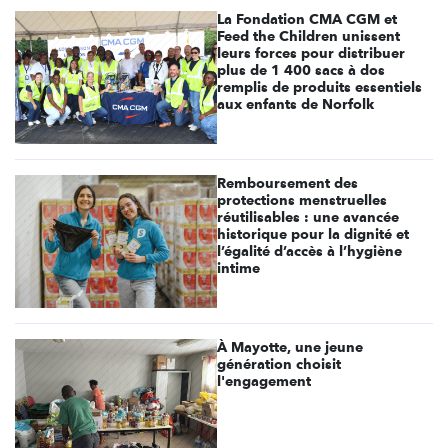
La Fondation CMA CGM et
Feed the Children unissent
leurs forces pour distribuer
plus de 1 400 sacs à dos
remplis de produits essentiels
aux enfants de Norfolk
Remboursement des
protections menstruelles
réutilisables : une avancée
historique pour la dignité et
l’égalité d’accès à l’hygiène
intime
À Mayotte, une jeune
génération choisit
l'engagement