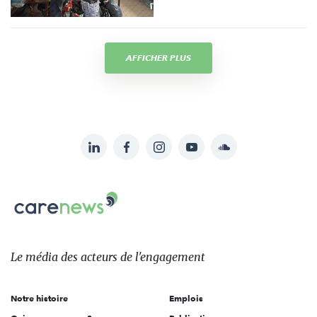
AFFICHER PLUS
LinkedIn
Facebook
Instagram
YouTube
Soundcloud
Suivez-
nous
Carenews,
sur:
Le
média
des
Le média
des acteurs
de l'engagement
acteurs
de
Notre histoire
Emplois
l'engagement