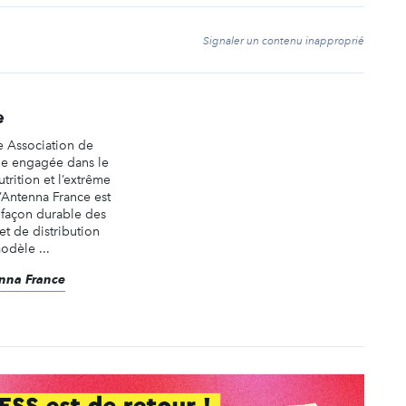
t
Signaler un contenu inapproprié
e
e Association de
ale engagée dans le
trition et l’extrême
’Antenna France est
 façon durable des
t de distribution
odèle ...
enna France