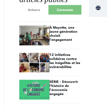
Acteurs
Carenews
À Mayotte, une
jeune génération
choisit
l'engagement
12 initiatives
solidaires contre
les inégalités et les
vulnérabilités
SÉRIE - Découvrir
l'histoire de
l'économie
engagée