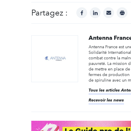
Partagez :
facebook
linkedin
mail
prin
Antenna Franc
Antenna France est un
Solidarité Internation
combat contre la malnu
pauvreté. La mission d
de mettre en place de
fermes de production e
de spiruline avec un m
Tous les articles Ant
Recevoir les news