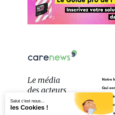
Carenews,
Le
média
des
acteurs
Le média
Notre h
de
des acteurs
Qui so
l'engagement
Ligne é
de l'engagement
Salut c'est nous...
Pourquo
les Cookies !
Acteur