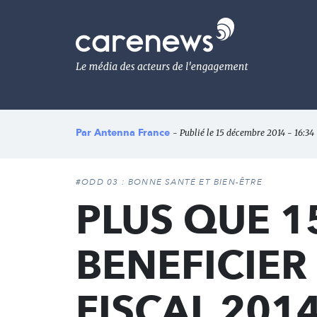
Aller
au
Carenews,
contenu
Le
principal
média
des
acteurs
de
l'engagement
Par
Antenna France
- Publié le 15 décembre 2014 - 16:34 -
#ODD 03 : BONNE SANTÉ ET BIEN-ÊTRE
PLUS QUE 1
BENEFICIER
FISCAL 2014