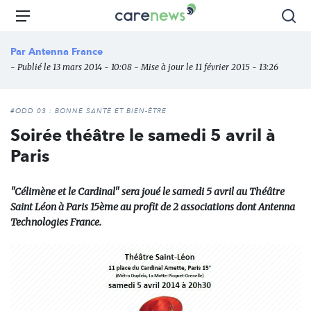
Aller
Carenews,
Menu
Rec
au
Le
contenu
média
Par
Antenna France
principal
des
- Publié le 13 mars 2014 - 10:08 - Mise à jour le 11 février 2015 - 13:26
acteurs
de
l'engagement
#ODD 03 : BONNE SANTÉ ET BIEN-ÊTRE
Soirée théâtre le samedi 5 avril à
Paris
"Célimène et le Cardinal" sera joué le samedi 5 avril au Théâtre
Saint Léon à Paris 15ème au profit de 2 associations dont Antenna
Technologies France.