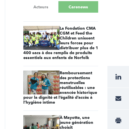
Acteurs
Carenews
La Fondation CMA
CGM et Feed the
Children unissent
leurs forces pour
distribuer plus de 1
400 sacs à dos remplis de produits
essentiels aux enfants de Norfolk
Remboursement
des protections
menstruelles
réutilisables : une
avancée historique
pour la dignité et l’égalité d’accès à
l’hygiène intime
À Mayotte, une
jeune génération
choisit