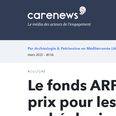
Aller
au
Carenews,
contenu
Le
principal
média
des
acteurs
de
l'engagement
Par
Archéologie & Patrimoine en Méditerranée 
mars 2021 - 10:56
#CULTURE
Le fonds AR
prix pour le