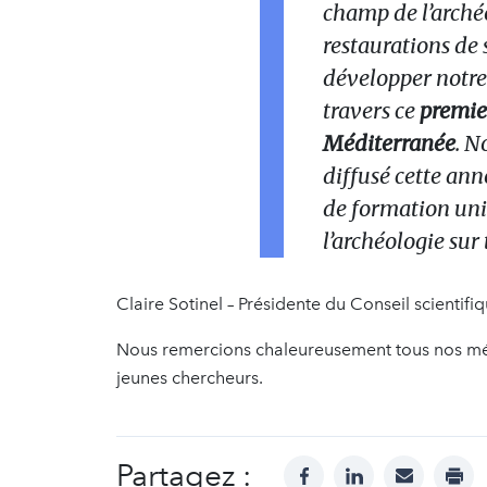
champ de l’archéo
restaurations de s
développer notre
travers ce
premie
Méditerranée
. N
diffusé cette ann
de formation univ
l’archéologie sur t
Claire Sotinel – Présidente du Conseil scientifi
Nous remercions chaleureusement tous nos méc
jeunes chercheurs.
Partagez :
facebook
linkedin
mail
prin