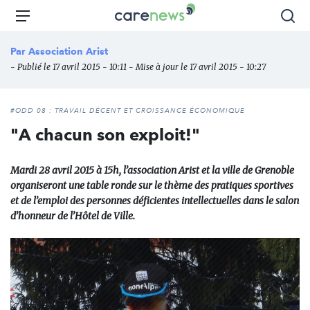
Aller
Carenews,
Menu
Rec
au
Le
contenu
média
Par
Association Arist
principal
des
- Publié le 17 avril 2015 - 10:11 - Mise à jour le 17 avril 2015 - 10:27
acteurs
de
l'engagement
#ODD 08 : TRAVAIL DÉCENT ET CROISSANCE ÉCONOMIQUE
"A chacun son exploit!"
Mardi 28 avril 2015 à 15h, l’association Arist et la ville de Grenoble
organiseront une table ronde sur le thème des pratiques sportives
et de l’emploi des personnes déficientes intellectuelles dans le salon
d’honneur de l’Hôtel de Ville.