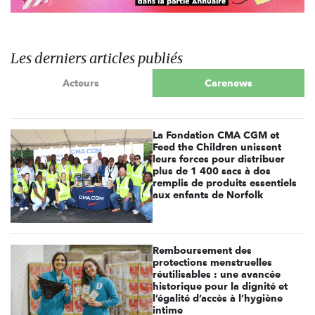
Les derniers articles publiés
Acteurs
Carenews
La Fondation CMA CGM et
Feed the Children unissent
leurs forces pour distribuer
plus de 1 400 sacs à dos
remplis de produits essentiels
aux enfants de Norfolk
Remboursement des
protections menstruelles
réutilisables : une avancée
historique pour la dignité et
l’égalité d’accès à l’hygiène
intime