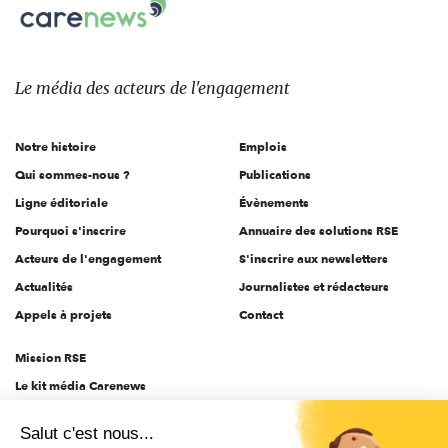
Carenews,
sur:
Le
média
des
Le média
des acteurs
de l'engagement
acteurs
de
Notre histoire
Emplois
l'engagement
Qui sommes-nous ?
Publications
Ligne éditoriale
Évènements
Pourquoi s'inscrire
Annuaire des solutions RSE
Acteurs de l'engagement
S'inscrire aux newsletters
Actualités
Journalistes et rédacteurs
Appels à projets
Contact
Mission RSE
Le kit média Carenews
Groupe AEF
Salut c'est nous...
AEF info