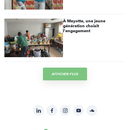
À Mayotte, une jeune
génération choisit
l'engagement
AFFICHER PLUS
LinkedIn
Facebook
Instagram
YouTube
Soundcloud
Suivez-
nous