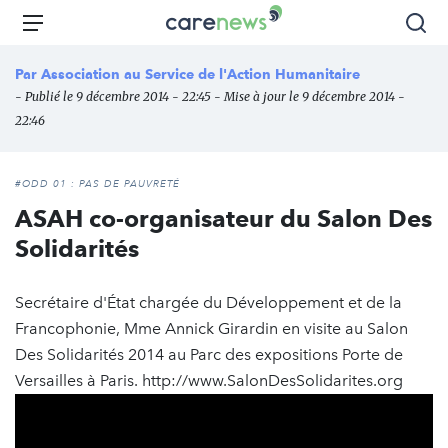
Aller
Carenews,
Menu
Rec
au
Le
contenu
média
Par
Association au Service de l'Action Humanitaire
principal
des
- Publié le 9 décembre 2014 - 22:45 - Mise à jour le 9 décembre 2014 -
acteurs
22:46
de
l'engagement
#ODD 01 : PAS DE PAUVRETÉ
ASAH co-organisateur du Salon Des
Solidarités
Secrétaire d'État chargée du Développement et de la
Francophonie, Mme Annick Girardin en visite au Salon
Des Solidarités 2014 au Parc des expositions Porte de
Versailles à Paris. http://www.SalonDesSolidarites.org