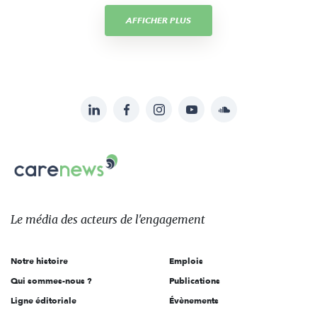
AFFICHER PLUS
LinkedIn
Facebook
Instagram
YouTube
Soundcloud
Suivez-
nous
Carenews,
sur:
Le
média
des
Le média
des acteurs
de l'engagement
acteurs
de
Notre histoire
Emplois
l'engagement
Qui sommes-nous ?
Publications
Ligne éditoriale
Évènements