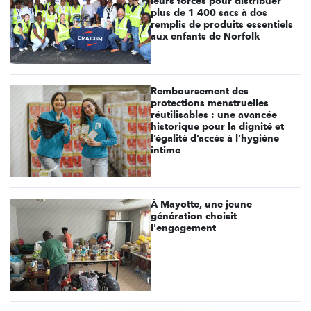
leurs forces pour distribuer
plus de 1 400 sacs à dos
remplis de produits essentiels
aux enfants de Norfolk
Remboursement des
protections menstruelles
réutilisables : une avancée
historique pour la dignité et
l’égalité d’accès à l’hygiène
intime
À Mayotte, une jeune
génération choisit
l'engagement