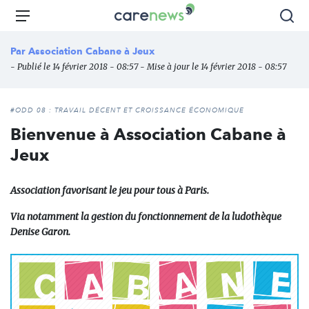
Aller
Carenews,
Menu
Rec
au
Le
contenu
média
Par
Association Cabane à Jeux
principal
des
- Publié le 14 février 2018 - 08:57 - Mise à jour le 14 février 2018 - 08:57
acteurs
de
l'engagement
#ODD 08 : TRAVAIL DÉCENT ET CROISSANCE ÉCONOMIQUE
Bienvenue à Association Cabane à
Jeux
Association favorisant le jeu pour tous à Paris.
Via notamment la gestion du fonctionnement de la ludothèque
Denise Garon.