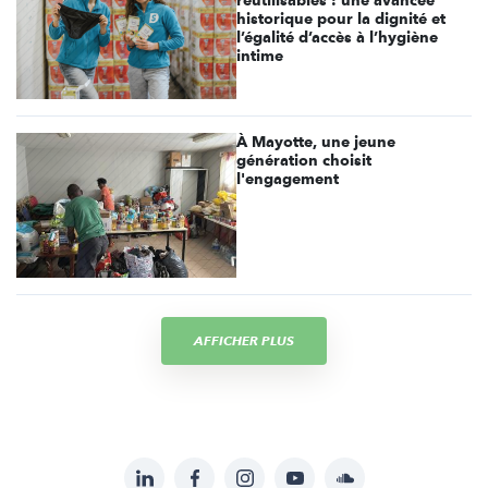
réutilisables : une avancée
historique pour la dignité et
l’égalité d’accès à l’hygiène
intime
À Mayotte, une jeune
génération choisit
l'engagement
AFFICHER PLUS
LinkedIn
Facebook
Instagram
YouTube
Soundcloud
Suivez-