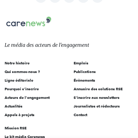
nous
Carenews,
sur:
Le
média
des
Le média
des acteurs
de l'engagement
acteurs
de
Notre histoire
Emplois
l'engagement
Qui sommes-nous ?
Publications
Ligne éditoriale
Évènements
Pourquoi s'inscrire
Annuaire des solutions RSE
Acteurs de l'engagement
S'inscrire aux newsletters
Actualités
Journalistes et rédacteurs
Appels à projets
Contact
Mission RSE
Le kit média Carenews