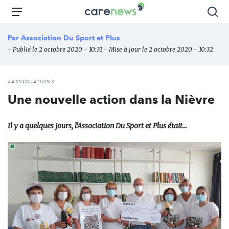
Aller
Carenews,
Menu
Rec
au
Le
contenu
média
Par
Association Du Sport et Plus
principal
des
- Publié le 2 octobre 2020 - 10:31 - Mise à jour le 2 octobre 2020 - 10:32
acteurs
de
l'engagement
#ASSOCIATIONS
Une nouvelle action dans la Nièvre
Il y a quelques jours, l'Association Du Sport et Plus était...