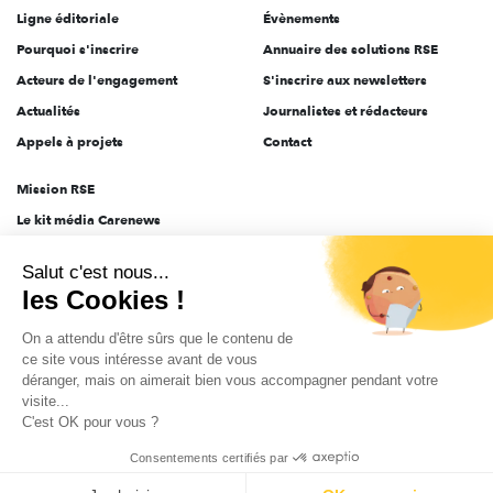
Ligne éditoriale
Évènements
Pourquoi s'inscrire
Annuaire des solutions RSE
Acteurs de l'engagement
S'inscrire aux newsletters
Actualités
Journalistes et rédacteurs
Appels à projets
Contact
Mission RSE
Le kit média Carenews
Groupe AEF
Salut c'est nous...
AEF info
les Cookies !
Novethic
On a attendu d'être sûrs que le contenu de
PRODURABLE
ce site vous intéresse avant de vous
Inclusiv Day
déranger, mais on aimerait bien vous accompagner pendant votre
visite...
C'est OK pour vous ?
CGV
Données personnelles
Mentions légales
2025-2026 Tout droits réservés
Consentements certifiés par