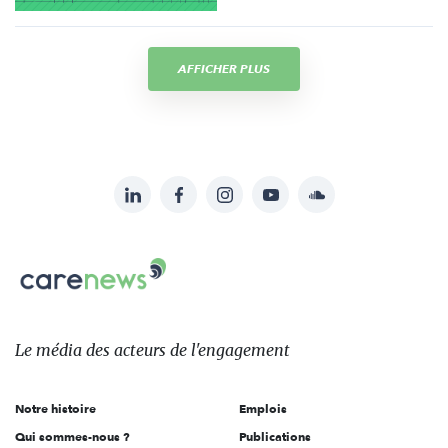
AFFICHER PLUS
LinkedIn
Facebook
Instagram
YouTube
Soundcloud
Suivez-
nous
Carenews,
sur:
Le
média
des
Le média
des acteurs
de l'engagement
acteurs
de
Notre histoire
Emplois
l'engagement
Qui sommes-nous ?
Publications