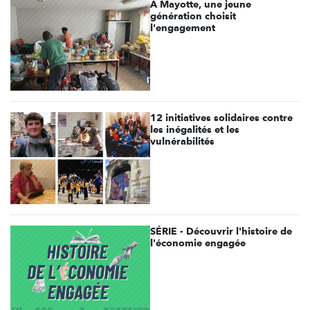
À Mayotte, une jeune
génération choisit
l'engagement
12 initiatives solidaires contre
les inégalités et les
vulnérabilités
SÉRIE - Découvrir l'histoire de
l'économie engagée