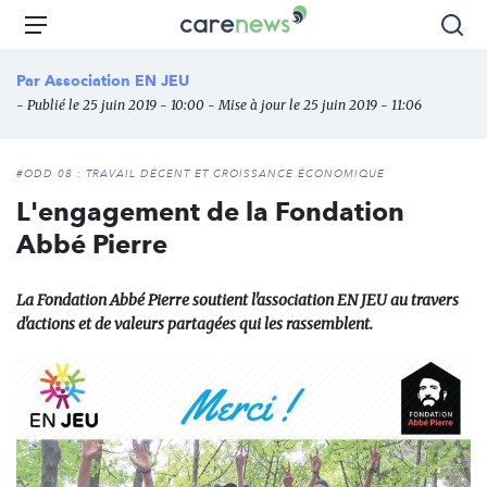
Aller
Carenews,
Menu
Rec
au
Le
contenu
média
Par
Association EN JEU
principal
des
- Publié le 25 juin 2019 - 10:00 - Mise à jour le 25 juin 2019 - 11:06
acteurs
de
l'engagement
#ODD 08 : TRAVAIL DÉCENT ET CROISSANCE ÉCONOMIQUE
L'engagement de la Fondation
Abbé Pierre
La Fondation Abbé Pierre soutient l'association EN JEU au travers
d'actions et de valeurs partagées qui les rassemblent.