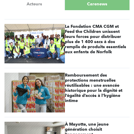
Acteurs
Carenews
La Fondation CMA CGM et
Feed the Children unissent
leurs forces pour distribuer
plus de 1 400 sacs à dos
remplis de produits essentiels
aux enfants de Norfolk
Remboursement des
protections menstruelles
réutilisables : une avancée
historique pour la dignité et
l’égalité d’accès à l’hygiène
intime
À Mayotte, une jeune
génération choisit