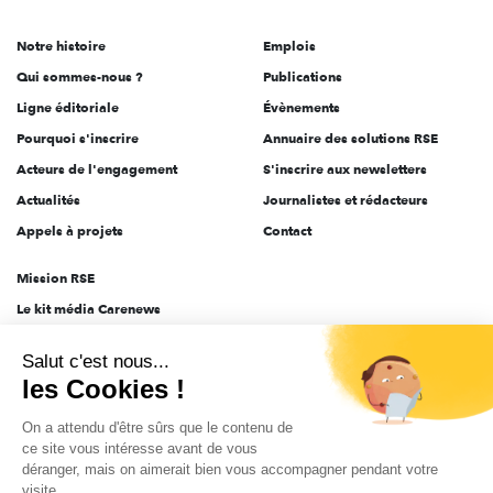
de
Notre histoire
Emplois
l'engagement
Qui sommes-nous ?
Publications
Ligne éditoriale
Évènements
Pourquoi s'inscrire
Annuaire des solutions RSE
Acteurs de l'engagement
S'inscrire aux newsletters
Actualités
Journalistes et rédacteurs
Appels à projets
Contact
Mission RSE
Le kit média Carenews
Groupe AEF
Salut c'est nous...
AEF info
les Cookies !
Novethic
On a attendu d'être sûrs que le contenu de
PRODURABLE
ce site vous intéresse avant de vous
Inclusiv Day
déranger, mais on aimerait bien vous accompagner pendant votre
visite...