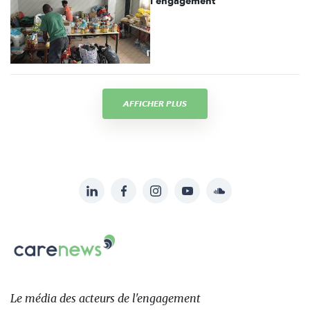
l'engagement
AFFICHER PLUS
LinkedIn
Facebook
Instagram
YouTube
Soundcloud
Suivez-
nous
Carenews,
sur:
Le
média
des
Le média
des acteurs
de l'engagement
acteurs