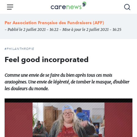
Aller
Carenews,
Menu
Rec
au
Le
contenu
média
Par
Association Française des Fundraisers (AFF)
principal
des
- Publié le 2 juillet 2021 - 16:22 - Mise à jour le 2 juillet 2021 - 16:25
acteurs
de
l'engagement
#PHILANTHROPIE
Feel good incorporated
Comme une envie de se faire du bien après tous ces mois
anxiogènes. Une envie de légèreté, de tomber le masque, d'oublier
les douleurs du monde.