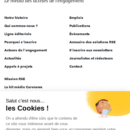
Le média
des acteurs
de l'engagement
acteurs
de
Notre histoire
Emplois
l'engagement
Qui sommes-nous ?
Publications
Ligne éditoriale
Évènements
Pourquoi s'inscrire
Annuaire des solutions RSE
Acteurs de l'engagement
S'inscrire aux newsletters
Actualités
Journalistes et rédacteurs
Appels à projets
Contact
Mission RSE
Le kit média Carenews
Groupe AEF
Salut c'est nous...
AEF info
les Cookies !
Novethic
On a attendu d'être sûrs que le contenu de
PRODURABLE
ce site vous intéresse avant de vous
Inclusiv Day
déranger, mais on aimerait bien vous accompagner pendant votre