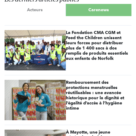
Acteurs
Carenews
La Fondation CMA CGM et
Feed the Children unissent
leurs forces pour distribuer
plus de 1 400 sacs à dos
remplis de produits essentiels
aux enfants de Norfolk
Remboursement des
protections menstruelles
réutilisables : une avancée
historique pour la dignité et
l’égalité d’accès à l’hygiène
intime
À Mayotte, une jeune