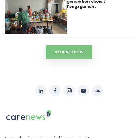
génération choisit
l'engagement
AFFICHER PLUS
LinkedIn
Facebook
Instagram
YouTube
Soundcloud
Suivez-
nous
Carenews,
sur:
Le
média
des