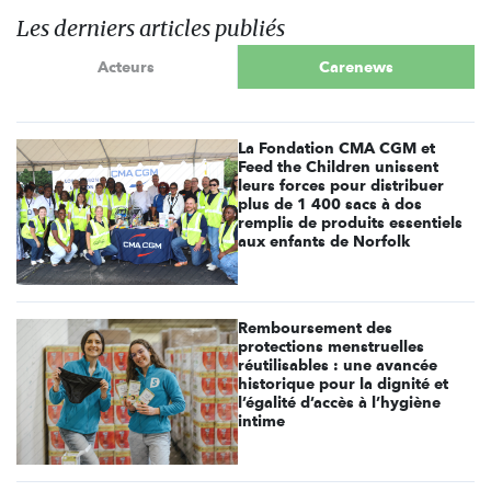
Les derniers articles publiés
Acteurs
Carenews
La Fondation CMA CGM et
Feed the Children unissent
leurs forces pour distribuer
plus de 1 400 sacs à dos
remplis de produits essentiels
aux enfants de Norfolk
Remboursement des
protections menstruelles
réutilisables : une avancée
historique pour la dignité et
l’égalité d’accès à l’hygiène
intime