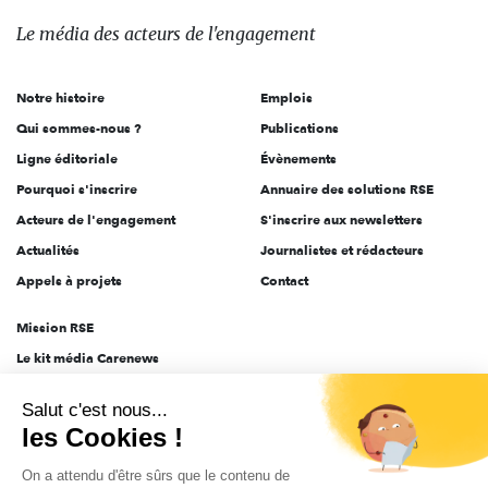
des
Le média
des acteurs
de l'engagement
acteurs
de
Notre histoire
Emplois
l'engagement
Qui sommes-nous ?
Publications
Ligne éditoriale
Évènements
Pourquoi s'inscrire
Annuaire des solutions RSE
Acteurs de l'engagement
S'inscrire aux newsletters
Actualités
Journalistes et rédacteurs
Appels à projets
Contact
Mission RSE
Le kit média Carenews
Groupe AEF
Salut c'est nous...
AEF info
les Cookies !
Novethic
On a attendu d'être sûrs que le contenu de
PRODURABLE