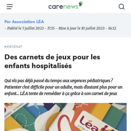
Aller
Carenews,
Menu
Rec
au
Le
contenu
média
Par
Association LÉA
principal
des
- Publié le 7 juillet 2023 - 17:15 - Mise à jour le 10 juillet 2023 - 16:12
acteurs
de
l'engagement
#MÉCÉNAT
Des carnets de jeux pour les
enfants hospitalisés
Qui n'a pas déjà passé du temps aux urgences pédiatriques ?
Patienter c'est difficile pour un adulte, mais d'autant plus pour un
enfant… LÉA tente de remédier à ça grâce à son carnet de jeux