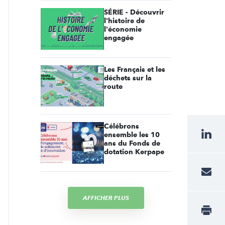
SÉRIE - Découvrir
l'histoire de
l'économie
engagée
Les Français et les
déchets sur la
route
Célébrons
ensemble les 10
ans du Fonds de
dotation Kerpape
AFFICHER PLUS