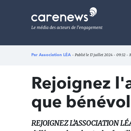
Aller
au
Carenews,
contenu
Le
principal
média
des
acteurs
de
l'engagement
Par
Association LÉA
- Publié le 17 juillet 2024 - 09:32 - 
Rejoignez l'
que bénévol
REJOIGNEZ L’ASSOCIATION LÉA