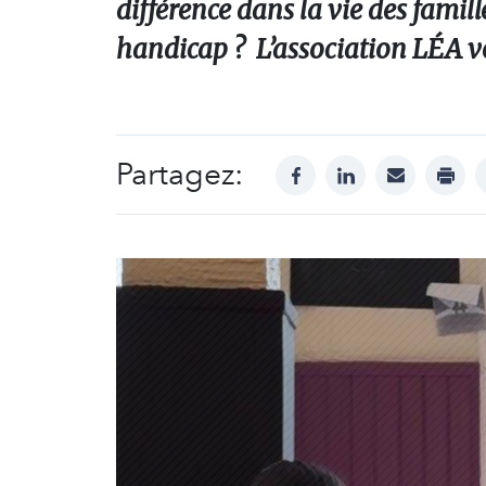
différence dans la vie des famil
handicap ? L’association LÉA vo
Partagez:
facebook
linkedin
mail
print